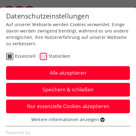
Zurück zur Newsübersicht
Datenschutzeinstellungen
Vorarlberger Tennisverband
Auf unserer Webseite werden Cookies verwendet. Einige
davon werden zwingend benötigt, während es uns andere
ermöglichen, Ihre Nutzererfahrung auf unserer Webseite
zu verbessern.
WTA
Turniere
Essenziell
Statistiken
Premierenerfolg: Tagger
feiert in Jiujiang 1. WTA-
Alle akzeptieren
Hauptbewerbssieg
Speichern & schließen
Mit einem Alter von erst 17 Jahren ist die
Nur essenzielle Cookies akzeptieren
ÖTV-Hoffnung die jüngste Österreicherin
seit 2005, der dies gelingt.
Weitere Informationen anzeigen
Essenziell
Verfasst von: Manuel Wachta, 28.10.2025
Essenzielle Cookies werden für grundlegende
Powered by