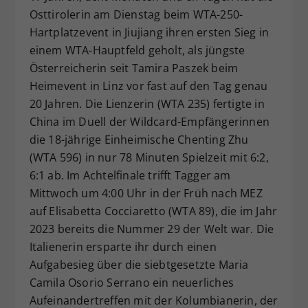
Osttirolerin am Dienstag beim WTA-250-
Dieser Wert speichert Ihre Consent-
Hartplatzevent in Jiujiang ihren ersten Sieg in
Einstellungen. Unter anderem eine
zufällig generierte ID, für die
einem WTA-Hauptfeld geholt, als jüngste
Zweck
historische Speicherung Ihrer
Österreicherin seit Tamira Paszek beim
vorgenommen Einstellungen, falls der
Heimevent in Linz vor fast auf den Tag genau
Webseiten-Betreiber dies eingestellt
20 Jahren. Die Lienzerin (WTA 235) fertigte in
hat.
China im Duell der Wildcard-Empfängerinnen
die 18-jährige Einheimische Chenting Zhu
(WTA 596) in nur 78 Minuten Spielzeit mit 6:2,
6:1 ab. Im Achtelfinale trifft Tagger am
Mittwoch um 4:00 Uhr in der Früh nach MEZ
auf Elisabetta Cocciaretto (WTA 89), die im Jahr
2023 bereits die Nummer 29 der Welt war. Die
Italienerin ersparte ihr durch einen
Aufgabesieg über die siebtgesetzte Maria
Camila Osorio Serrano ein neuerliches
Aufeinandertreffen mit der Kolumbianerin, der