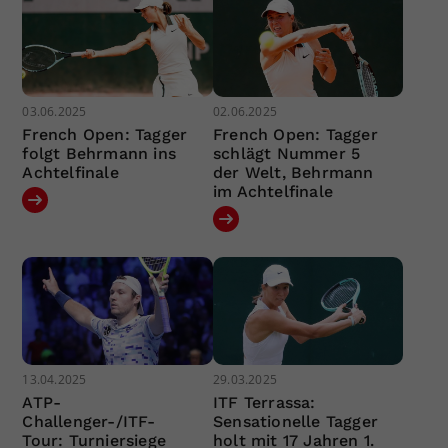
03.06.2025
02.06.2025
French Open: Tagger
French Open: Tagger
folgt Behrmann ins
schlägt Nummer 5
Achtelfinale
der Welt, Behrmann
im Achtelfinale
13.04.2025
29.03.2025
ATP-
ITF Terrassa:
Challenger-/ITF-
Sensationelle Tagger
Tour: Turniersiege
holt mit 17 Jahren 1.