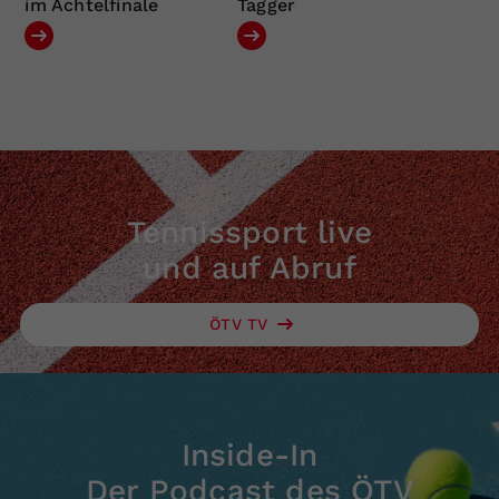
im Achtelfinale
Tagger
Tennissport live
und auf Abruf
ÖTV TV
Inside-In
Der Podcast des ÖTV