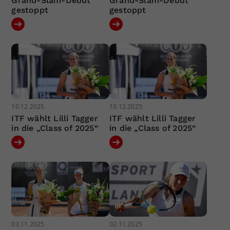
Grand-Slam-Debüt
Grand-Slam-Debüt
gestoppt
gestoppt
10.12.2025
10.12.2025
ITF wählt Lilli Tagger
ITF wählt Lilli Tagger
in die „Class of 2025“
in die „Class of 2025“
03.11.2025
02.11.2025