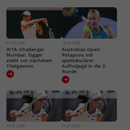
07.02.2026
18.01.2026
WTA-Challenger
Australian Open:
Mumbai: Tagger
Potapova mit
steht vor nächstem
spektakulärer
Titelgewinn
Aufholjagd in die 2.
Runde
16.01.2026
16.01.2026