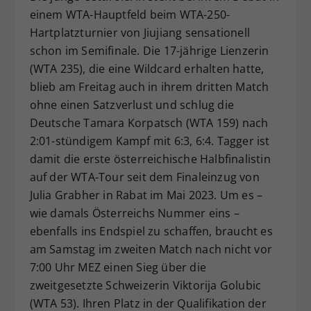
einem WTA-Hauptfeld beim WTA-250-
Dieser Wert speichert Ihre Consent-
Hartplatzturnier von Jiujiang sensationell
Einstellungen. Unter anderem eine
zufällig generierte ID, für die
schon im Semifinale. Die 17-jährige Lienzerin
Zweck
historische Speicherung Ihrer
(WTA 235), die eine Wildcard erhalten hatte,
vorgenommen Einstellungen, falls der
blieb am Freitag auch in ihrem dritten Match
Webseiten-Betreiber dies eingestellt
ohne einen Satzverlust und schlug die
hat.
Deutsche Tamara Korpatsch (WTA 159) nach
2:01-stündigem Kampf mit 6:3, 6:4. Tagger ist
damit die erste österreichische Halbfinalistin
auf der WTA-Tour seit dem Finaleinzug von
Julia Grabher in Rabat im Mai 2023. Um es –
wie damals Österreichs Nummer eins –
ebenfalls ins Endspiel zu schaffen, braucht es
am Samstag im zweiten Match nach nicht vor
7:00 Uhr MEZ einen Sieg über die
zweitgesetzte Schweizerin Viktorija Golubic
(WTA 53). Ihren Platz in der Qualifikation der