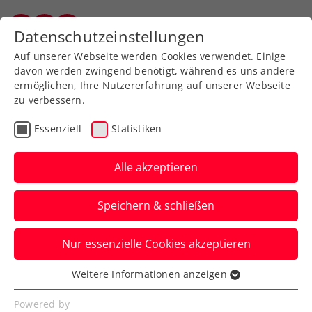
Zurück zur Newsübersicht
Datenschutzeinstellungen
Vorarlberger Tennisverband
Auf unserer Webseite werden Cookies verwendet. Einige
davon werden zwingend benötigt, während es uns andere
ermöglichen, Ihre Nutzererfahrung auf unserer Webseite
zu verbessern.
WTA
Turniere
Essenziell
Statistiken
WTA Jiujiang: Halbfinale!
Erfolgslauf von Tagger
Alle akzeptieren
geht weiter
Speichern & schließen
Bei ihrem Debüt in einem WTA-
Nur essenzielle Cookies akzeptieren
Hauptbewerb kämpft die 17-Jährigec
sensationell um den Finaleinzug.
Weitere Informationen anzeigen
Essenziell
Verfasst von: Manuel Wachta, 31.10.2025
Essenzielle Cookies werden für grundlegende
Powered by