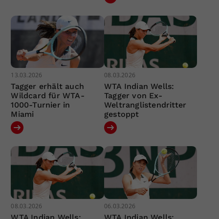
13.03.2026
08.03.2026
Tagger erhält auch
WTA Indian Wells:
Wildcard für WTA-
Tagger von Ex-
1000-Turnier in
Weltranglistendritter
Miami
gestoppt
08.03.2026
06.03.2026
WTA Indian Wells:
WTA Indian Wells: