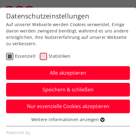
Zurück zur Newsübersicht
Datenschutzeinstellungen
Vorarlberger Tennisverband
Auf unserer Webseite werden Cookies verwendet. Einige
davon werden zwingend benötigt, während es uns andere
ermöglichen, Ihre Nutzererfahrung auf unserer Webseite
zu verbessern.
WTA
Turniere
Essenziell
Statistiken
Tagger-Höhenflug setzt
sich fort: WTA-Finale in
Alle akzeptieren
Jiujiang live auf ORF 1
Speichern & schließen
Österreichs Shootingstar nimmt in China
Nur essenzielle Cookies akzeptieren
die Nummer 2 raus und kämpft am
Sonntag um 8:30 Uhr um den Titel.
Weitere Informationen anzeigen
Essenziell
Verfasst von: Manuel Wachta, 01.11.2025
Essenzielle Cookies werden für grundlegende
Powered by