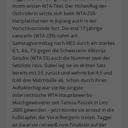
ihrem ersten WTA-Titel. Der Höhenflug der
Dieser Wert speichert Ihre Consent-
Osttirolerin setzte sich beim WTA-250-
Einstellungen. Unter anderem eine
zufällig generierte ID, für die
Hartplatzturnier in Jiujiang auch in der
Zweck
historische Speicherung Ihrer
Vorschlussrunde fort. Die erst 17-jährige
vorgenommen Einstellungen, falls der
Lienzerin (WTA 235) nahm am
Webseiten-Betreiber dies eingestellt
Samstagvormittag nach MEZ durch ein starkes
hat.
6:1, 4:6, 7:5 gegen die Schweizerin Viktorija
Golubic (WTA 53) auch die Nummer zwei der
Setzliste raus. Dabei lag sie im dritten Satz
bereits mit 2:5 zurück und wehrte bei 4:5 und
0:40 drei Matchbälle ab. Schon durch ihren
Auftakterfolg war sie die jüngste
österreichische WTA-Hauptbewerbs-
Matchgewinnerin seit Tamira Paszek in Linz
2005 geworden – jetzt könnte sie erneut in die
Fußstapfen der Vorarlbergerin treten. Tagger
ist die erste rot-weiß-rote Finalistin auf der