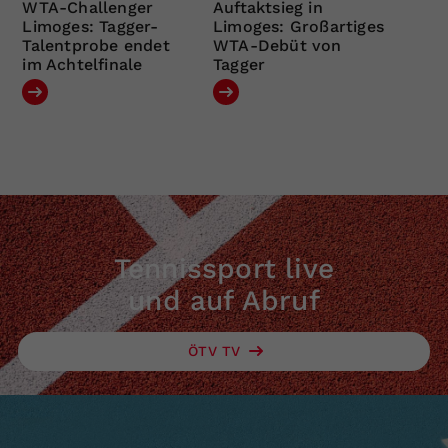
WTA-Challenger
Auftaktsieg in
Limoges: Tagger-
Limoges: Großartiges
Talentprobe endet
WTA-Debüt von
im Achtelfinale
Tagger
Tennissport live
und auf Abruf
ÖTV TV