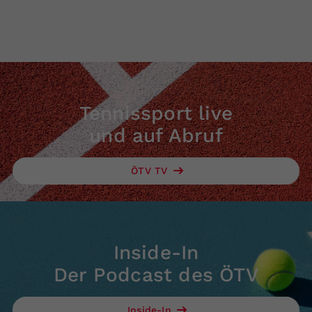
Tennissport live
und auf Abruf
ÖTV TV
Inside-In
Der Podcast des ÖTV
Inside-In