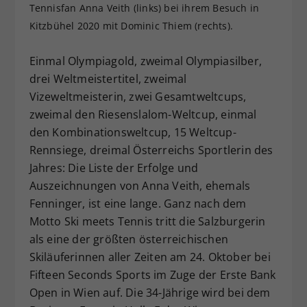
Tennisfan Anna Veith (links) bei ihrem Besuch in
Dieser Wert speichert Ihre Consent-
Kitzbühel 2020 mit Dominic Thiem (rechts).
Einstellungen. Unter anderem eine
zufällig generierte ID, für die
Einmal Olympiagold, zweimal Olympiasilber,
Zweck
historische Speicherung Ihrer
vorgenommen Einstellungen, falls der
drei Weltmeistertitel, zweimal
Webseiten-Betreiber dies eingestellt
Vizeweltmeisterin, zwei Gesamtweltcups,
hat.
zweimal den Riesenslalom-Weltcup, einmal
den Kombinationsweltcup, 15 Weltcup-
Rennsiege, dreimal Österreichs Sportlerin des
Jahres: Die Liste der Erfolge und
Auszeichnungen von Anna Veith, ehemals
Fenninger, ist eine lange. Ganz nach dem
Motto Ski meets Tennis tritt die Salzburgerin
als eine der größten österreichischen
Skiläuferinnen aller Zeiten am 24. Oktober bei
Fifteen Seconds Sports im Zuge der Erste Bank
Open in Wien auf. Die 34-Jährige wird bei dem