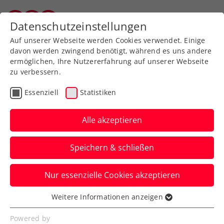
Zurück zur Newsübersicht
Datenschutzeinstellungen
Vorarlberger Tennisverband
Auf unserer Webseite werden Cookies verwendet. Einige
davon werden zwingend benötigt, während es uns andere
ermöglichen, Ihre Nutzererfahrung auf unserer Webseite
zu verbessern.
Ausbildung
Turniere
Verbands-Info
Essenziell
Statistiken
ATP
Alle akzeptieren
Ski meets Tennis: Anna
Speichern & schließen
Veith prominenter Gast
bei Fifteen Seconds
Nur essenzielle Cookies akzeptieren
Sports
Weitere Informationen anzeigen
Essenziell
Die ehemalige Weltklasse-Skiläuferin tritt
Essenzielle Cookies werden für grundlegende
Powered by