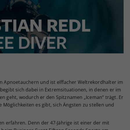
Zweck
generierte ID, für die historische Speicherung
Ihrer vorgenommen Einstellungen, falls der
Webseiten-Betreiber dies eingestellt hat.
en Apnoetauchern und ist elffacher Weltrekordhalter im
begibt sich dabei in Extremsituationen, in denen er im
zen geht, wodurch er den Spitznamen „Iceman“ trägt. Er
Möglichkeiten es gibt, sich Ängsten zu stellen und
 erfahren. Denn der 47-Jährige ist einer der mit