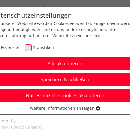
ÖTV
Landesverbände
News
tenschutzeinstellungen
 unserer Webseite werden Cookies verwendet. Einige davon wer
Ausbildung
Services
Über uns
ngend benötigt, während es uns andere ermöglichen, Ihre
zererfahrung auf unserer Webseite zu verbessern.
Essenziell
Statistiken
Alle akzeptieren
Speichern & schließen
Info
ATP
Nur essenzielle Cookies akzeptieren
au(ch)t auf – Freediver
Weitere Informationen anzeigen
ssenziell
bei Fifteen Seconds
senzielle Cookies werden für grundlegende Funktionen der
ered by
bseite benötigt. Dadurch ist gewährleistet, dass die Webseite
linski Cookie Consent