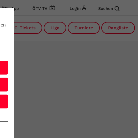
ÖTV App
ÖTV TV
Login
Suchen
den
DC-Tickets
Liga
Turniere
Rangliste