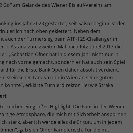
 2 Go“ am Gelände des Wiener Eislauf-Vereins am
ing ins Jahr 2023 gestartet, seit Saisonbeginn ist der
ntinuierlich nach oben geklettert. Neben dem
ht auch der Turniersieg beim ATP-125-Challenger in
 er in Astana zum zweiten Mal nach Kitzbühel 2017 die
r. „Sebastian Ofner hat in diesem Jahr nicht nur in
ng nach vorne gemacht, sondern er hat auch sein Spiel
ldcard für die Erste Bank Open daher absolut verdient.
in steirischer Landsmann in Wien an seine guten
n könnte“, erklärte Turnierdirektor Herwig Straka.
ert
terreicher ein großes Highlight. Die Fans in der Wiener
zigartige Atmosphäre, die mich mit Sicherheit anspornen
ich stark, aber ich werde alles dafür tun, um in jedem
önnen“, gab sich Ofner kämpferisch. Für die mit