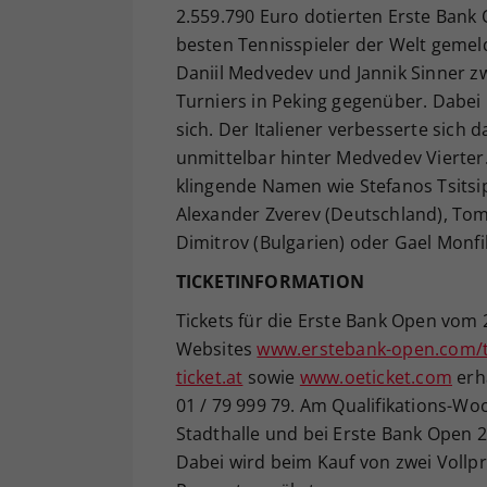
2.559.790 Euro dotierten Erste Bank
besten Tennisspieler der Welt gemel
Daniil Medvedev und Jannik Sinner zw
Turniers in Peking gegenüber. Dabei
sich. Der Italiener verbesserte sich 
unmittelbar hinter Medvedev Vierte
klingende Namen wie Stefanos Tsitsi
Alexander Zverev (Deutschland), Tomm
Dimitrov (Bulgarien) oder Gael Monfi
TICKETINFORMATION
Tickets für die Erste Bank Open vom 2
Websites
www.erstebank-open.com/t
ticket.at
sowie
www.oeticket.com
erhä
01 / 79 999 79. Am Qualifikations-W
Stadthalle und bei Erste Bank Open 2
Dabei wird beim Kauf von zwei Vollpr