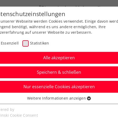
ÖTV
Landesverbände
News
tenschutzeinstellungen
 unserer Webseite werden Cookies verwendet. Einige davon wer
Ausbildung
Services
Über uns
ngend benötigt, während es uns andere ermöglichen, Ihre
zererfahrung auf unserer Webseite zu verbessern.
Essenziell
Statistiken
Alle akzeptieren
Speichern & schließen
Nur essenzielle Cookies akzeptieren
n: Ofner erhält zweite
Weitere Informationen anzeigen
ssenziell
Wildcard
senzielle Cookies werden für grundlegende Funktionen der
ered by
bseite benötigt. Dadurch ist gewährleistet, dass die Webseite
linski Cookie Consent