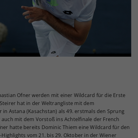
Zweck
generierte ID, für die historische Speicherung
Ihrer vorgenommen Einstellungen, falls der
Webseiten-Betreiber dies eingestellt hat.
astian Ofner werden mit einer Wildcard für die Erste
Steirer hat in der Weltrangliste mit dem
 in Astana (Kasachstan) als 49. erstmals den Sprung
 auch mit dem Vorstoß ins Achtelfinale der French
fner hatte bereits Dominic Thiem eine Wildcard für den
ighlights vom 21. bis 29. Oktober in der Wiener