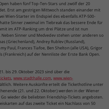
 Open haben fünf Top-Ten-Stars und zwölf der 20
det. Erst am gestrigen Mittwoch standen einander mit
ei Wien-Starter im Endspiel des ebenfalls ATP-500-
 hatte Sinner zweimal im Tiebreak das bessere Ende für
damit im ATP-Ranking um drei Plätze und ist nun
r. Neben Sinner und Medvedev stehen unter anderen so
pas (Griechenland), Andrey Rublev (Russland),
y Paul, Frances Tiafoe, Ben Shelton (alle USA), Grigor
ls (Frankreich) auf der Nennliste der Erste Bank Open.
1. bis 29. Oktober 2023 sind über die
ickets
,
www.stadthalle.com
,
www.wien-
ltlich. Weitere Auskünfte erteilt die Tickethotline unter
ochenende (21. und 22. Oktober) werden in der Wiener
 Go wieder die beliebten Friendship-Tickets angeboten.
eiskarten auf das zweite Ticket ein Nachlass von 50