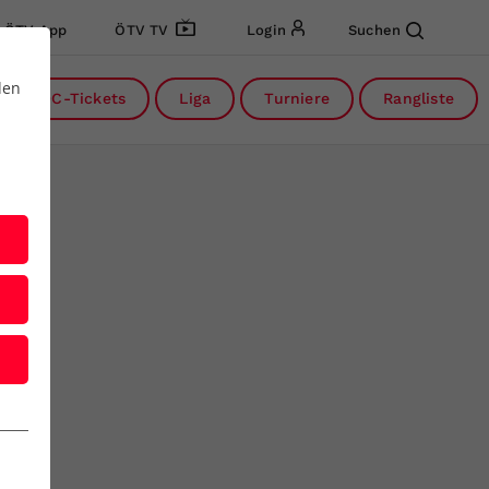
ÖTV App
ÖTV TV
Login
Suchen
den
DC-Tickets
Liga
Turniere
Rangliste