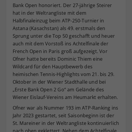
Bank Open honoriert. Der 27-jährige Steirer
Dieser Wert speichert Ihre Consent-
hat in der Weltrangliste mit dem
Einstellungen. Unter anderem eine
zufällig generierte ID, für die
Halbfinaleinzug beim ATP-250-Turnier in
Zweck
historische Speicherung Ihrer
Astana (Kasachstan) als 49. erstmals den
vorgenommen Einstellungen, falls der
Sprung unter die Top 50 geschafft und heuer
Webseiten-Betreiber dies eingestellt
auch mit dem Vorstoß ins Achtelfinale der
hat.
French Open in Paris groß aufgezeigt. Vor
Ofner hatte bereits Dominic Thiem eine
Wildcard für den Hauptbewerb des
heimischen Tennis-Highlights vom 21. bis 29.
Oktober in der Wiener Stadthalle und bei
„Erste Bank Open 2 Go“ am Gelände des
Wiener Eislauf-Vereins am Heumarkt erhalten.
Ofner war als Nummer 193 im ATP-Ranking ins
Jahr 2023 gestartet, seit Saisonbeginn ist der
St. Mareiner in der Weltrangliste kontinuierlich
nach oben geklettert. Neben dem Achtelfinale