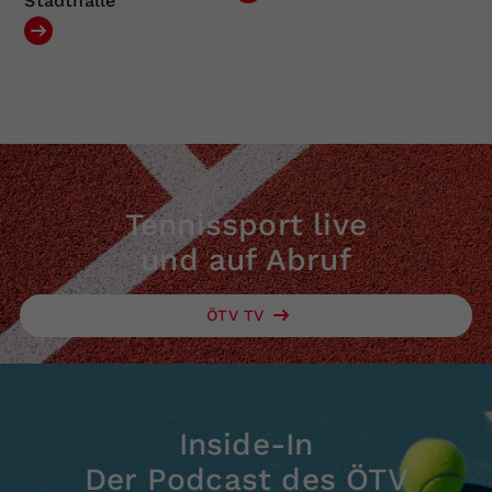
Stadthalle
Tennissport live
und auf Abruf
ÖTV TV
Inside-In
Der Podcast des ÖTV