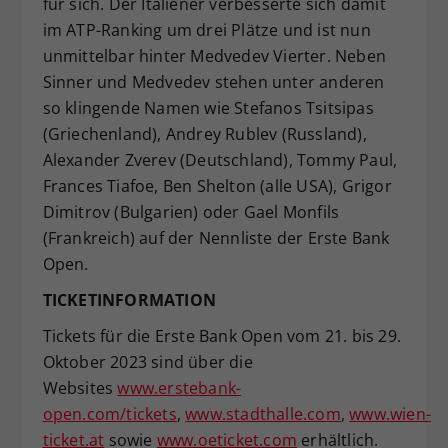
für sich. Der Italiener verbesserte sich damit
im ATP-Ranking um drei Plätze und ist nun
unmittelbar hinter Medvedev Vierter. Neben
Sinner und Medvedev stehen unter anderen
so klingende Namen wie Stefanos Tsitsipas
(Griechenland), Andrey Rublev (Russland),
Alexander Zverev (Deutschland), Tommy Paul,
Frances Tiafoe, Ben Shelton (alle USA), Grigor
Dimitrov (Bulgarien) oder Gael Monfils
(Frankreich) auf der Nennliste der Erste Bank
Open.
TICKETINFORMATION
Tickets für die Erste Bank Open vom 21. bis 29.
Oktober 2023 sind über die
Websites
www.erstebank-
open.com/tickets
,
www.stadthalle.com
,
www.wien-
ticket.at
sowie
www.oeticket.com
erhältlich.