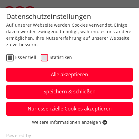
Zurück zur Newsübersicht
Datenschutzeinstellungen
Vorarlberger Tennisverband
Auf unserer Webseite werden Cookies verwendet. Einige
davon werden zwingend benötigt, während es uns andere
ermöglichen, Ihre Nutzererfahrung auf unserer Webseite
zu verbessern.
Turniere
ATP
Essenziell
Statistiken
Erste Bank Open: Ofner
erhält zweite
Alle akzeptieren
Hauptbewerbs-Wildcard
Speichern & schließen
Österreichs Nummer eins wird vom ATP-
Nur essenzielle Cookies akzeptieren
Turnier in Wien für den erstmaligen
Vorstoß in die Top 50 belohnt.
Weitere Informationen anzeigen
Essenziell
Verfasst von: Presseaussendung / Redaktion, 05.10.2023
Essenzielle Cookies werden für grundlegende
Powered by