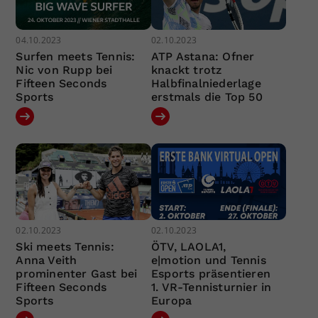
04.10.2023
02.10.2023
Surfen meets Tennis:
ATP Astana: Ofner
Nic von Rupp bei
knackt trotz
Fifteen Seconds
Halbfinalniederlage
Sports
erstmals die Top 50
02.10.2023
02.10.2023
Ski meets Tennis:
ÖTV, LAOLA1,
Anna Veith
e|motion und Tennis
prominenter Gast bei
Esports präsentieren
Fifteen Seconds
1. VR-Tennisturnier in
Sports
Europa