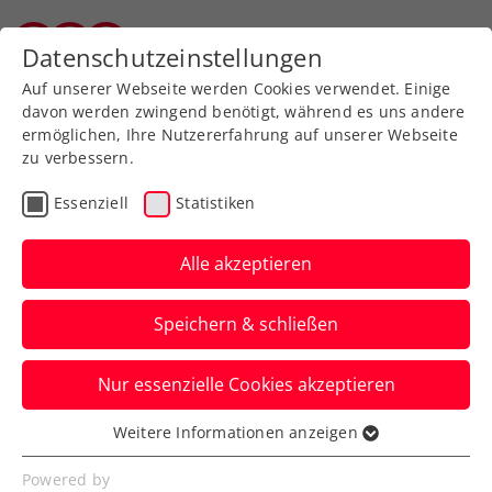
Zurück zur Newsübersicht
Datenschutzeinstellungen
Vorarlberger Tennisverband
Auf unserer Webseite werden Cookies verwendet. Einige
davon werden zwingend benötigt, während es uns andere
ermöglichen, Ihre Nutzererfahrung auf unserer Webseite
zu verbessern.
Turniere
ATP
Essenziell
Statistiken
Erste Bank Open: Drei
Österreicher in der
Alle akzeptieren
Qualifikation im Einsatz
Speichern & schließen
Jurij Rodionov, Filip Misolic und
Nur essenzielle Cookies akzeptieren
Alexander Erler schlagen beim ATP-500-
Turnier in Wien am Samstag auf.
Weitere Informationen anzeigen
Essenziell
Verfasst von: Presseaussendung / Redaktion, 20.10.2023
Essenzielle Cookies werden für grundlegende
Powered by