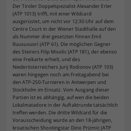
Der Tiroler Doppelspezialist Alexander Erler
Dieser Wert speichert Ihre Consent-
(ATP 1013) trifft, mit einer Wildcard
Einstellungen. Unter anderem eine
zufällig generierte ID, für die
ausgerüstet, um nicht vor 12:30 Uhr auf dem
Zweck
historische Speicherung Ihrer
Centre Court in der Wiener Stadthalle auf den
vorgenommen Einstellungen, falls der
als Nummer drei gesetzten Finnen Emil
Webseiten-Betreiber dies eingestellt
Ruusuvuori (ATP 61). Die möglichen Gegner
hat.
des Steirers Filip Misolic (ATP 181), der ebenso
eine Freikarte erhielt, und des
Niederösterreichers Jurij Rodionov (ATP 103)
waren hingegen noch am Freitagabend bei
den ATP-250-Turnieren in Antwerpen und
Stockholm im Einsatz. Vom Ausgang dieser
Partien ist es abhängig, auf wen die beiden
Lokalmatadore in der Auftaktrunde tatsächlich
treffen werden. Die dritte Wildcard für die
Vorausscheidung wurde an den 18-jährigen,
kroatischen Shootingstar Dino Prizmic (ATP