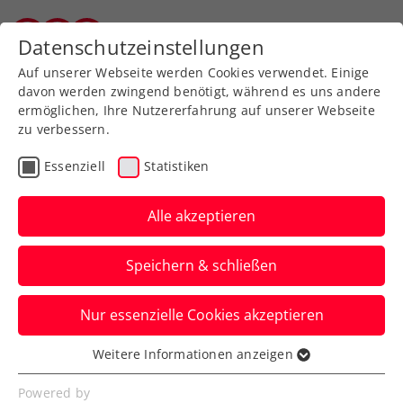
Zurück zur Newsübersicht
Datenschutzeinstellungen
Vorarlberger Tennisverband
Auf unserer Webseite werden Cookies verwendet. Einige
davon werden zwingend benötigt, während es uns andere
ermöglichen, Ihre Nutzererfahrung auf unserer Webseite
zu verbessern.
Rollstuhltennis
Inklusion
Turniere
Essenziell
Statistiken
Kids & Jugend
Alle akzeptieren
US Open: Taucher krönt
Speichern & schließen
seine Juniorenkarriere
mit Double
Nur essenzielle Cookies akzeptieren
Die ÖTV-Rollstuhltennis-
Weitere Informationen anzeigen
Essenziell
Zukunftshoffnung bleibt in New York in
Essenzielle Cookies werden für grundlegende
Powered by
allen Matches ohne Satzverlust.