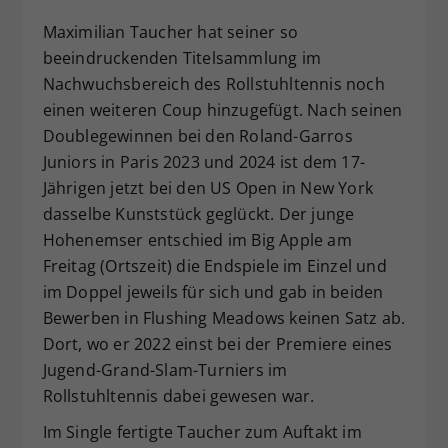
Dieser Wert speichert Ihre Consent-
Maximilian Taucher hat seiner so
Einstellungen. Unter anderem eine
beeindruckenden Titelsammlung im
zufällig generierte ID, für die
Nachwuchsbereich des Rollstuhltennis noch
Zweck
historische Speicherung Ihrer
einen weiteren Coup hinzugefügt. Nach seinen
vorgenommen Einstellungen, falls der
Webseiten-Betreiber dies eingestellt
Doublegewinnen bei den Roland-Garros
hat.
Juniors in Paris 2023 und 2024 ist dem 17-
Jährigen jetzt bei den US Open in New York
dasselbe Kunststück geglückt. Der junge
Hohenemser entschied im Big Apple am
Freitag (Ortszeit) die Endspiele im Einzel und
im Doppel jeweils für sich und gab in beiden
Bewerben in Flushing Meadows keinen Satz ab.
Dort, wo er 2022 einst bei der Premiere eines
Jugend-Grand-Slam-Turniers im
Rollstuhltennis dabei gewesen war.
Im Single fertigte Taucher zum Auftakt im