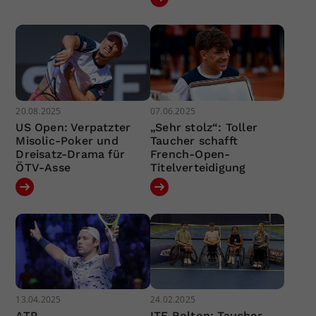
20.08.2025
07.06.2025
US Open: Verpatzter
„Sehr stolz“: Toller
Misolic-Poker und
Taucher schafft
Dreisatz-Drama für
French-Open-
ÖTV-Asse
Titelverteidigung
13.04.2025
24.02.2025
ATP-
ITF Bolton: Taucher