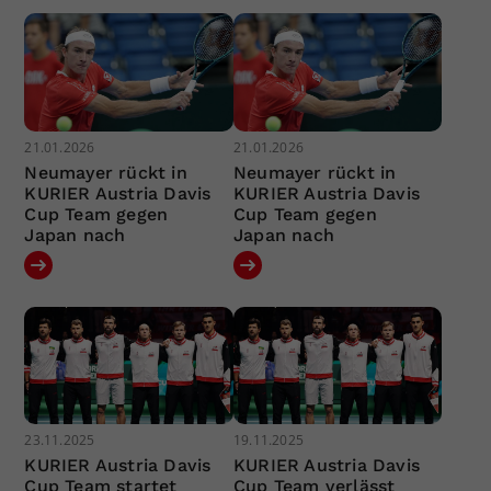
21.01.2026
21.01.2026
Neumayer rückt in
Neumayer rückt in
KURIER Austria Davis
KURIER Austria Davis
Cup Team gegen
Cup Team gegen
Japan nach
Japan nach
23.11.2025
19.11.2025
KURIER Austria Davis
KURIER Austria Davis
Cup Team startet
Cup Team verlässt