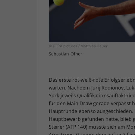
© GEPA pictures / Matthias Hauer
Sebastian Ofner
Das erste rot-weiß-rote Erfolgserlebn
warten. Nachdem Jurij Rodionov, Luk
York jeweils Qualifikationsauftaktnied
für den Main Draw gerade verpasst hat
Hauptrunde ebenso ausgeschieden. De
Hauptbewerb gefunden hatte, blieb 
Steirer (ATP 140) musste sich am Mon
Armstrong Stadium dem auf zwölf ge