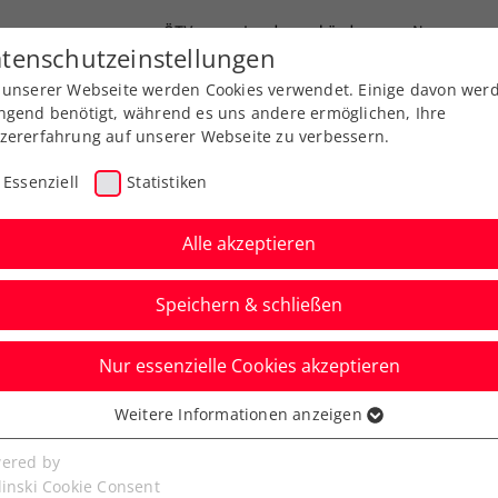
ÖTV
Landesverbände
News
tenschutzeinstellungen
 unserer Webseite werden Cookies verwendet. Einige davon wer
Ausbildung
Services
Über uns
ngend benötigt, während es uns andere ermöglichen, Ihre
zererfahrung auf unserer Webseite zu verbessern.
Essenziell
Statistiken
Alle akzeptieren
Speichern & schließen
Nur essenzielle Cookies akzeptieren
 bleibt gegen Ruud
Weitere Informationen anzeigen
ssenziell
nn
senzielle Cookies werden für grundlegende Funktionen der
ered by
bseite benötigt. Dadurch ist gewährleistet, dass die Webseite
linski Cookie Consent