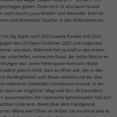
5) geschlagen geben. Österreich ist also beim Grand-
r noch durch Lucas Miedler und Alexander Erler im
oren und Maximilian Taucher in den Rollstuhltennis-
t im Big Apple nach 2023 (zweite Runde) und 2024
 gegen den US-Open-Finalisten 2022 und insgesamt
ehmer antreten. Während ihm speziell in den ersten
hler unterliefen, vermochte Ruud, der letzte Woche im
drungen war, seine Fehlerquote konstant relativ
 erwähnt jedoch nicht, dass es Ofner war, der in den
st die Möglichkeit aufs Break vorfand und der drei
 nach mehreren Spielbällen hinnehmen musste. In der
ar dann ein möglicher Mitgrund fürs oft besonders
ers auszumachen. Der heimische Spitzenspieler ließ sich
echten Unterarm, direkt über dem Handgelenk,
rrter Miene warf Ofner im dritten Set nochmal alles in