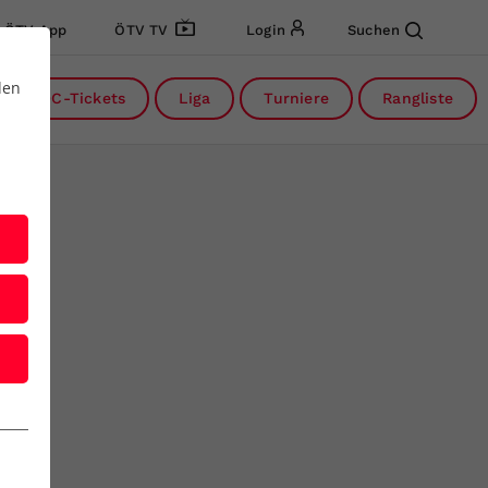
ÖTV App
ÖTV TV
Login
Suchen
den
DC-Tickets
Liga
Turniere
Rangliste