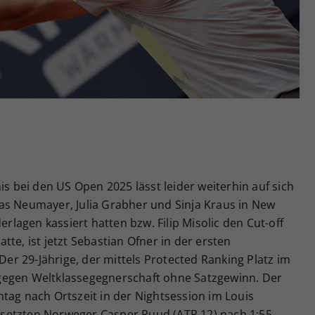
Zweck
generierte ID, für die historische Speicherung
Ihrer vorgenommen Einstellungen, falls der
Webseiten-Betreiber dies eingestellt hat.
is bei den US Open 2025 lässt leider weiterhin auf sich
as Neumayer, Julia Grabher und Sinja Kraus in New
erlagen kassiert hatten bzw. Filip Misolic den Cut-off
te, ist jetzt Sebastian Ofner in der ersten
r 29-Jährige, der mittels Protected Ranking Platz im
gegen Weltklassegegnerschaft ohne Satzgewinn. Der
tag nach Ortszeit in der Nightsession im Louis
setzten Norweger Casper Ruud (ATP 12) nach 1:55