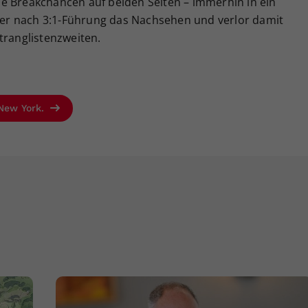
e Breakchancen auf beiden Seiten – immerhin in ein
aber nach 3:1-Führung das Nachsehen und verlor damit
tranglistenzweiten.
 New York.