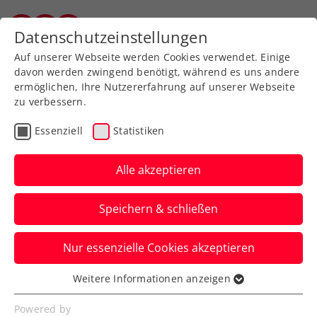
Zurück zur Newsübersicht
Datenschutzeinstellungen
Vorarlberger Tennisverband
Auf unserer Webseite werden Cookies verwendet. Einige
davon werden zwingend benötigt, während es uns andere
ermöglichen, Ihre Nutzererfahrung auf unserer Webseite
zu verbessern.
Davis Cup
Essenziell
Statistiken
KURIER Austria Davis Cup
Team kennt mögliche
Alle akzeptieren
Gegner beim Finalturnier
Speichern & schließen
Österreich ist bei den Davis Cup Final 8 in
Nur essenzielle Cookies akzeptieren
Bologna nicht gesetzt und erwartet ein
Viertelfinalkracher.
Weitere Informationen anzeigen
Essenziell
Verfasst von: Manuel Wachta, 16.09.2025
Essenzielle Cookies werden für grundlegende
Powered by