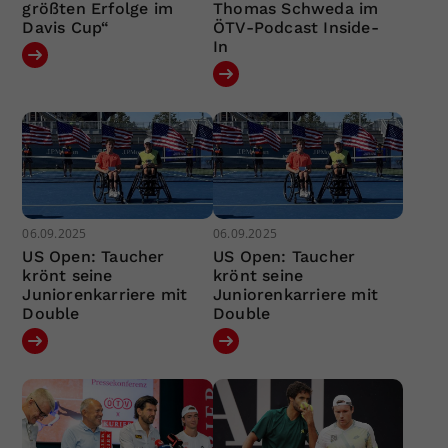
größten Erfolge im
Thomas Schweda im
Davis Cup“
ÖTV-Podcast Inside-
In
06.09.2025
06.09.2025
US Open: Taucher
US Open: Taucher
krönt seine
krönt seine
Juniorenkarriere mit
Juniorenkarriere mit
Double
Double