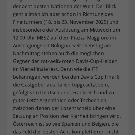
der acht besten Nationen der Welt. Der Blick
Dieser Wert speichert Ihre Consent-
geht allmählich aber schon in Richtung des
Einstellungen. Unter anderem eine
zufällig generierte ID, für die
Finalturniers (18. bis 23. November 2025) und
Zweck
historische Speicherung Ihrer
insbesondere der Auslosung am Mittwoch um
vorgenommen Einstellungen, falls der
12:00 Uhr MESZ auf dem Piazza Maggiore im
Webseiten-Betreiber dies eingestellt
Austragungsort Bologna. Seit Dienstag am
hat.
Nachmittag stehen auch die möglichen
Gegner der rot-weiß-roten Davis-Cup-Helden
im Viertelfinale fest. Denn wie die ITF
bekanntgab, werden bei den Davis Cup Final 8
die Gastgeber aus Italien topgesetzt sein,
gefolgt von Deutschland, Frankreich und zu
guter Letzt Argentinien oder Tschechien,
zwischen denen der Losentscheid über eine
Setzung an Position vier Klarheit bringen wird.
Österreich ist so wie Spanien und Belgien, die
das Feld der besten Acht komplettieren, nicht