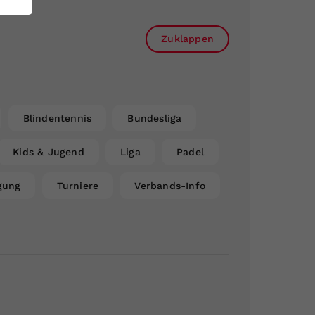
Zuklappen
Blindentennis
Bundesliga
Kids & Jugend
Liga
Padel
gung
Turniere
Verbands-Info