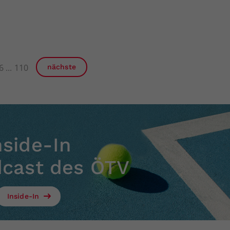
6
110
nächste
nside-In
dcast des ÖTV
Inside-In