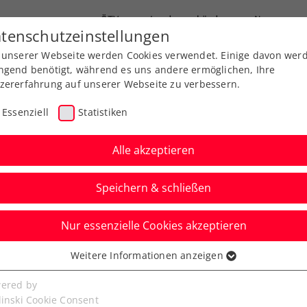
ÖTV
Landesverbände
News
tenschutzeinstellungen
 unserer Webseite werden Cookies verwendet. Einige davon wer
Ausbildung
Services
Über uns
ngend benötigt, während es uns andere ermöglichen, Ihre
zererfahrung auf unserer Webseite zu verbessern.
Essenziell
Statistiken
Alle akzeptieren
Aktuelle News
Speichern & schließen
Nur essenzielle Cookies akzeptieren
Weitere Informationen anzeigen
ssenziell
senzielle Cookies werden für grundlegende Funktionen der
ered by
bseite benötigt. Dadurch ist gewährleistet, dass die Webseite
linski Cookie Consent