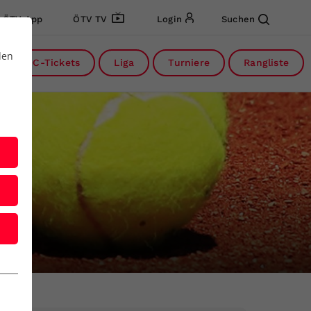
ÖTV App
ÖTV TV
Login
Suchen
den
DC-Tickets
Liga
Turniere
Rangliste