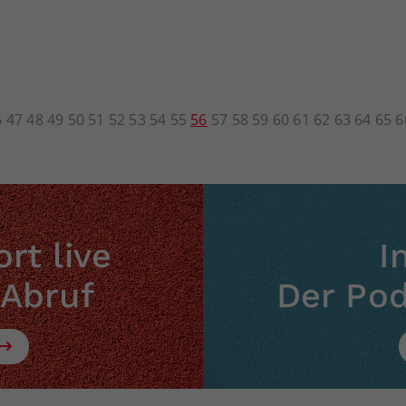
6
47
48
49
50
51
52
53
54
55
56
57
58
59
60
61
62
63
64
65
6
rt live
I
 Abruf
Der Po