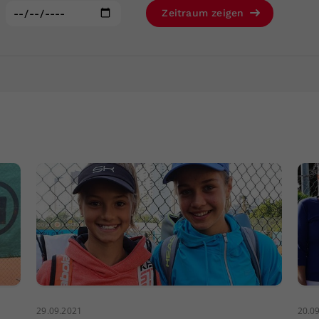
Zweck
generierte ID, für die historische Speicherung
:
Zeitraum zeigen
Ihrer vorgenommen Einstellungen, falls der
Webseiten-Betreiber dies eingestellt hat.
29.09.2021
20.0