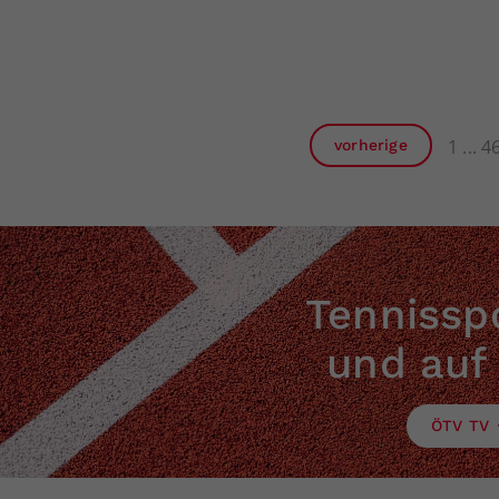
1
4
vorherige
Tennisspo
und auf
ÖTV TV