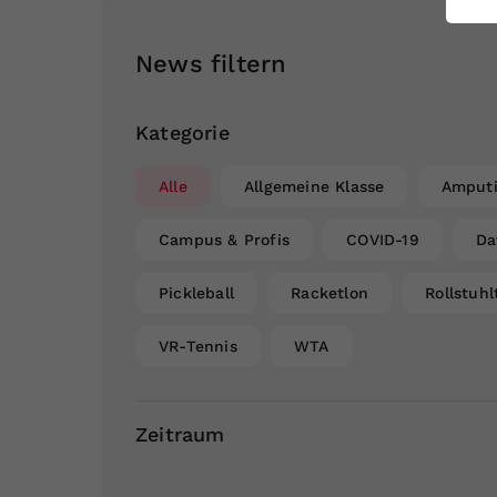
ei
News filtern
S
Kategorie
Alle
Allgemeine Klasse
Amputi
Campus & Profis
COVID-19
Da
Pickleball
Racketlon
Rollstuhl
VR-Tennis
WTA
Zeitraum