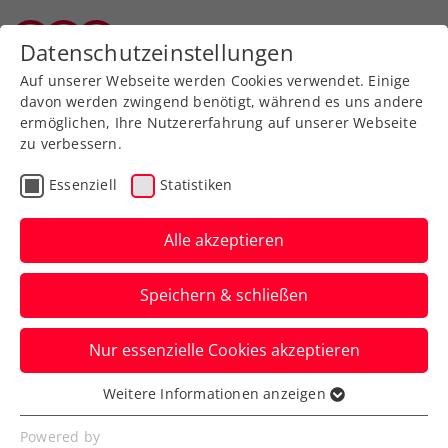
Datenschutzeinstellungen
Vorarlberger Tennisverband
Auf unserer Webseite werden Cookies verwendet. Einige
davon werden zwingend benötigt, während es uns andere
ermöglichen, Ihre Nutzererfahrung auf unserer Webseite
zu verbessern.
Aktuelle News
Essenziell
Statistiken
Alle akzeptieren
Speichern & schließen
Nur essenzielle Cookies akzeptieren
Weitere Informationen anzeigen
Essenziell
News filtern
Essenzielle Cookies werden für grundlegende
Powered by