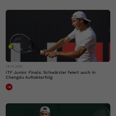
Dieser Wert speichert Ihre Consent-
Einstellungen. Unter anderem eine
zufällig generierte ID, für die
Zweck
historische Speicherung Ihrer
vorgenommen Einstellungen, falls der
Webseiten-Betreiber dies eingestellt
hat.
18.10.2023
ITF Junior Finals: Schwärzler feiert auch in
Chengdu Auftakterfolg