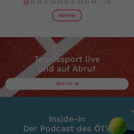
34
35
36
37
38
39
40
41
42
43
44
110
nächste
Tennissport live
und auf Abruf
ÖTV TV
Inside-In
Der Podcast des ÖTV