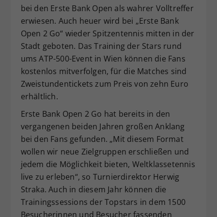
bei den Erste Bank Open als wahrer Volltreffer
Dieser Wert speichert Ihre Consent-
erwiesen. Auch heuer wird bei „Erste Bank
Einstellungen. Unter anderem eine
zufällig generierte ID, für die
Open 2 Go“ wieder Spitzentennis mitten in der
Zweck
historische Speicherung Ihrer
Stadt geboten. Das Training der Stars rund
vorgenommen Einstellungen, falls der
ums ATP-500-Event in Wien können die Fans
Webseiten-Betreiber dies eingestellt
kostenlos mitverfolgen, für die Matches sind
hat.
Zweistundentickets zum Preis von zehn Euro
erhältlich.
Erste Bank Open 2 Go hat bereits in den
vergangenen beiden Jahren großen Anklang
bei den Fans gefunden. „Mit diesem Format
wollen wir neue Zielgruppen erschließen und
jedem die Möglichkeit bieten, Weltklassetennis
live zu erleben“, so Turnierdirektor Herwig
Straka. Auch in diesem Jahr können die
Trainingssessions der Topstars in dem 1500
Besucherinnen und Besucher fassenden