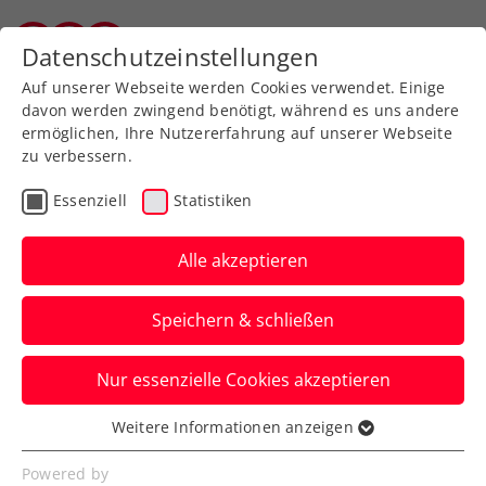
Zurück zur Newsübersicht
Datenschutzeinstellungen
Vorarlberger Tennisverband
Auf unserer Webseite werden Cookies verwendet. Einige
davon werden zwingend benötigt, während es uns andere
ermöglichen, Ihre Nutzererfahrung auf unserer Webseite
zu verbessern.
Turniere
ATP
Essenziell
Statistiken
Erste Bank Open 2 Go:
Gratis-Eintritt beim
Alle akzeptieren
Training der Stars
Speichern & schließen
Zudem gibt es ein Zweistundenticket um
Nur essenzielle Cookies akzeptieren
zehn Euro für die Partien am zweiten
Matchcourt beim ATP-Turnier in Wien.
Weitere Informationen anzeigen
Essenziell
Verfasst von: Presseaussendung / Redaktion, 20.09.2023
Essenzielle Cookies werden für grundlegende
Powered by