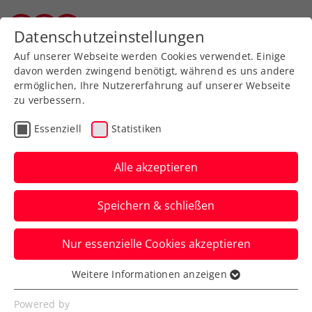
Zurück zur Newsübersicht
Datenschutzeinstellungen
Vorarlberger Tennisverband
Auf unserer Webseite werden Cookies verwendet. Einige
davon werden zwingend benötigt, während es uns andere
ermöglichen, Ihre Nutzererfahrung auf unserer Webseite
zu verbessern.
Turniere
ATP
Essenziell
Statistiken
Erste Bank Open: Profis
und Promis schlagen
Alle akzeptieren
beim Rado-ProAm auf
Speichern & schließen
Im Colony Club in Wien kommt es einmal
Nur essenzielle Cookies akzeptieren
mehr zum Aufeinandertreffen der
Prominenz mit den Tennisstars.
Weitere Informationen anzeigen
Essenziell
Verfasst von: Presseaussendung / Redaktion, 20.09.2023
Essenzielle Cookies werden für grundlegende
Powered by