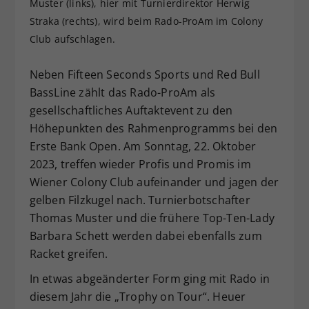
Muster (links), hier mit Turnierdirektor Herwig
Dieser Wert speichert Ihre Consent-
Straka (rechts), wird beim Rado-ProAm im Colony
Einstellungen. Unter anderem eine
Club aufschlagen.
zufällig generierte ID, für die
Zweck
historische Speicherung Ihrer
Neben Fifteen Seconds Sports und Red Bull
vorgenommen Einstellungen, falls der
BassLine zählt das Rado-ProAm als
Webseiten-Betreiber dies eingestellt
hat.
gesellschaftliches Auftaktevent zu den
Höhepunkten des Rahmenprogramms bei den
Erste Bank Open. Am Sonntag, 22. Oktober
2023, treffen wieder Profis und Promis im
Wiener Colony Club aufeinander und jagen der
gelben Filzkugel nach. Turnierbotschafter
Thomas Muster und die frühere Top-Ten-Lady
Barbara Schett werden dabei ebenfalls zum
Racket greifen.
In etwas abgeänderter Form ging mit Rado in
diesem Jahr die „Trophy on Tour“. Heuer