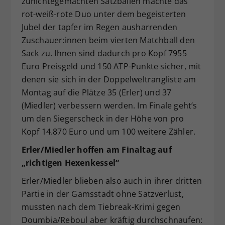
zunichtegemachten Satzbällen machte das
rot-weiß-rote Duo unter dem begeisterten
Jubel der tapfer im Regen ausharrenden
Zuschauer:innen beim vierten Matchball den
Sack zu. Ihnen sind dadurch pro Kopf 7955
Euro Preisgeld und 150 ATP-Punkte sicher, mit
denen sie sich in der Doppelweltrangliste am
Montag auf die Plätze 35 (Erler) und 37
(Miedler) verbessern werden. Im Finale geht’s
um den Siegerscheck in der Höhe von pro
Kopf 14.870 Euro und um 100 weitere Zähler.
Erler/Miedler hoffen am Finaltag auf
„richtigen Hexenkessel“
Erler/Miedler blieben also auch in ihrer dritten
Partie in der Gamsstadt ohne Satzverlust,
mussten nach dem Tiebreak-Krimi gegen
Doumbia/Reboul aber kräftig durchschnaufen: