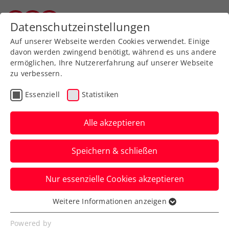
Zurück zur Newsübersicht
Datenschutzeinstellungen
Vorarlberger Tennisverband
Auf unserer Webseite werden Cookies verwendet. Einige
davon werden zwingend benötigt, während es uns andere
ermöglichen, Ihre Nutzererfahrung auf unserer Webseite
zu verbessern.
Turniere
ATP
Essenziell
Statistiken
Generali Open Kitzbühel:
Erler/Miedler greifen
Alle akzeptieren
nach 2. Triumph nach
Speichern & schließen
2021
Nur essenzielle Cookies akzeptieren
Das ÖTV-Davis-Cup-Doppel fährt am
Freitag noch einen zweiten und hart
Weitere Informationen anzeigen
Essenziell
erkämpften Sieg ein.
Essenzielle Cookies werden für grundlegende
Powered by