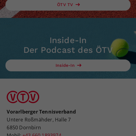
ÖTV TV
Inside-In
Der Podcast des ÖTV
Inside-In
Vorarlberger Tennisverband
Untere Roßmähder, Halle 7
6850 Dornbirn
Mobil:
+43 660 1893974