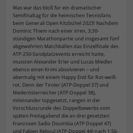
Dieser Wert speichert Ihre Consent-
Was war das bloß für ein dramatischer
Einstellungen. Unter anderem eine
Semifinaltag für die heimischen Tennisfans
zufällig generierte ID, für die
beim Generali Open Kitzbühel 2023! Nachdem
Zweck
historische Speicherung Ihrer
Dominic Thiem nach einer irren, 3:30-
vorgenommen Einstellungen, falls der
stündigen Marathonpartie und insgesamt fünf
Webseiten-Betreiber dies eingestellt
abgewehrten Matchbällen das Einzelfinale des
hat.
ATP-250-Sandplatzevents erreicht hatte,
mussten Alexander Erler und Lucas Miedler
ebenso einen Krimi absolvieren – und
abermalig mit einem Happy End für Rot-weiß-
rot. Denn der Tiroler (ATP-Doppel 37) und
Niederösterreicher (ATP-Doppel 38),
miteinander topgesetzt, rangen in der
Vorschlussrunde des Doppelbewerbs vom
späten Freitagabend die an drei gesetzten
Franzosen Sadio Doumbia (ATP-Doppel 47)
und Fabien Reboul (ATP-Doppel 44) nach 1:56-