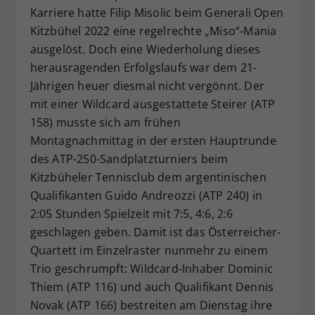
Karriere hatte Filip Misolic beim Generali Open
Dieser Wert speichert Ihre Consent-
Kitzbühel 2022 eine regelrechte „Miso“-Mania
Einstellungen. Unter anderem eine
zufällig generierte ID, für die
ausgelöst. Doch eine Wiederholung dieses
Zweck
historische Speicherung Ihrer
herausragenden Erfolgslaufs war dem 21-
vorgenommen Einstellungen, falls der
Jährigen heuer diesmal nicht vergönnt. Der
Webseiten-Betreiber dies eingestellt
mit einer Wildcard ausgestattete Steirer (ATP
hat.
158) musste sich am frühen
Montagnachmittag in der ersten Hauptrunde
des ATP-250-Sandplatzturniers beim
Kitzbüheler Tennisclub dem argentinischen
Qualifikanten Guido Andreozzi (ATP 240) in
2:05 Stunden Spielzeit mit 7:5, 4:6, 2:6
geschlagen geben. Damit ist das Österreicher-
Quartett im Einzelraster nunmehr zu einem
Trio geschrumpft: Wildcard-Inhaber Dominic
Thiem (ATP 116) und auch Qualifikant Dennis
Novak (ATP 166) bestreiten am Dienstag ihre