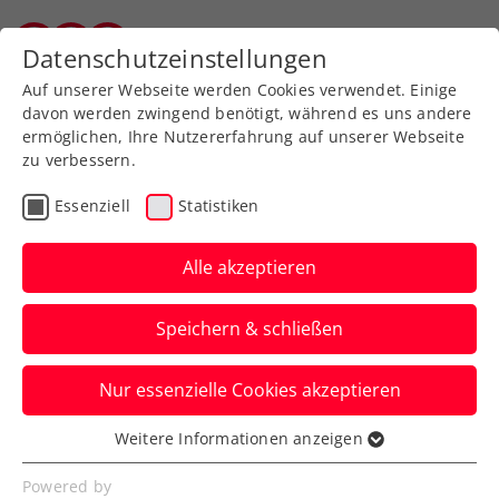
Zurück zur Newsübersicht
Datenschutzeinstellungen
Vorarlberger Tennisverband
Auf unserer Webseite werden Cookies verwendet. Einige
davon werden zwingend benötigt, während es uns andere
ermöglichen, Ihre Nutzererfahrung auf unserer Webseite
zu verbessern.
Turniere
ATP
Essenziell
Statistiken
Generali Open Kitzbühel:
Misolic kann Erfolgslauf
Alle akzeptieren
nicht wiederholen
Speichern & schließen
Für den Vorjahresfinalisten kommt beim
Nur essenzielle Cookies akzeptieren
ATP-Turnier in Tirol diesmal in Runde
eins das Aus.
Weitere Informationen anzeigen
Essenziell
Verfasst von: Manuel Wachta, 31.07.2023
Essenzielle Cookies werden für grundlegende
Powered by