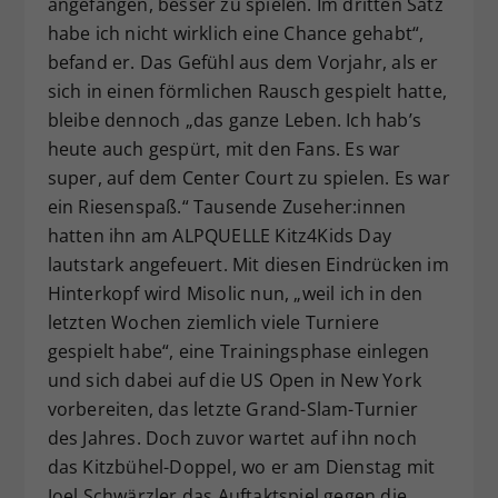
angefangen, besser zu spielen. Im dritten Satz
habe ich nicht wirklich eine Chance gehabt“,
befand er. Das Gefühl aus dem Vorjahr, als er
sich in einen förmlichen Rausch gespielt hatte,
bleibe dennoch „das ganze Leben. Ich hab’s
heute auch gespürt, mit den Fans. Es war
super, auf dem Center Court zu spielen. Es war
ein Riesenspaß.“ Tausende Zuseher:innen
hatten ihn am ALPQUELLE Kitz4Kids Day
lautstark angefeuert. Mit diesen Eindrücken im
Hinterkopf wird Misolic nun, „weil ich in den
letzten Wochen ziemlich viele Turniere
gespielt habe“, eine Trainingsphase einlegen
und sich dabei auf die US Open in New York
vorbereiten, das letzte Grand-Slam-Turnier
des Jahres. Doch zuvor wartet auf ihn noch
das Kitzbühel-Doppel, wo er am Dienstag mit
Joel Schwärzler das Auftaktspiel gegen die