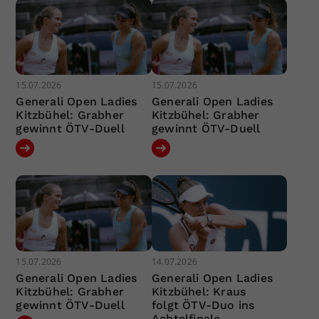
15.07.2026
15.07.2026
Generali Open Ladies
Generali Open Ladies
Kitzbühel: Grabher
Kitzbühel: Grabher
gewinnt ÖTV-Duell
gewinnt ÖTV-Duell
15.07.2026
14.07.2026
Generali Open Ladies
Generali Open Ladies
Kitzbühel: Grabher
Kitzbühel: Kraus
gewinnt ÖTV-Duell
folgt ÖTV-Duo ins
Achtelfinale