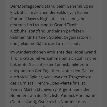
Dieser Wert speichert Ihre Consent-
Der Montagabend stand beim Generali Open
Einstellungen. Unter anderem eine
Kitzbühel im Zeichen der exklusiven Bellini
zufällig generierte ID, für die
Cipriani Players Night, die in diesem Jahr
Zweck
historische Speicherung Ihrer
erstmals im Luxushotel Grand Tirolia
vorgenommen Einstellungen, falls der
Kitzbühel stattfand und einen perfekten
Webseiten-Betreiber dies eingestellt
Rahmen für Partner, Spieler, Organisatoren
hat.
und geladene Gäste des Turniers bot.
Im wunderschönen Ambiente des Hotel Grand
Tirolia Kitzbühel versammelten sich zahlreiche
bekannte Gesichter der Tennisfamilie zum
entspannten Get-Together. Unter den Gästen
auch viele Spieler, wie etwa der Topgesetzte
des Turniers, French-Open-Viertelfinalist
Tomas Martin Etcheverry (Argentinien), die
Nummer zwei der Setzliste Yannick Hanfmann
(Deutschland), Österreichs Nummer eins