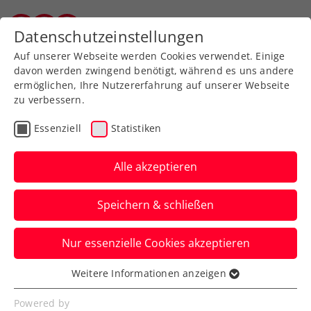
Zurück zur Newsübersicht
Datenschutzeinstellungen
Vorarlberger Tennisverband
Auf unserer Webseite werden Cookies verwendet. Einige
davon werden zwingend benötigt, während es uns andere
ermöglichen, Ihre Nutzererfahrung auf unserer Webseite
zu verbessern.
Turniere
ATP
Essenziell
Statistiken
Generali Open Kitzbühel
starten mit Players Night
Alle akzeptieren
stilvoll in die
Speichern & schließen
Turnierwoche
Nur essenzielle Cookies akzeptieren
Die Bellini Cipriani Players Night im
Luxushotel Grand Tirolia Kitzbühel war
Weitere Informationen anzeigen
Essenziell
ein voller Erfolg.
Essenzielle Cookies werden für grundlegende
Powered by