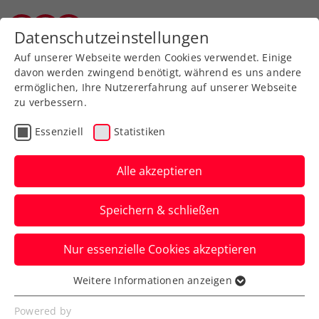
Zurück zur Newsübersicht
Datenschutzeinstellungen
Vorarlberger Tennisverband
Auf unserer Webseite werden Cookies verwendet. Einige
davon werden zwingend benötigt, während es uns andere
ermöglichen, Ihre Nutzererfahrung auf unserer Webseite
zu verbessern.
ATP
Essenziell
Statistiken
Der Titelverteidiger fehlt
in Kitzbühel
Alle akzeptieren
Nach einem Reitunfall muss Roberto
Speichern & schließen
Bautista Agut für das Generali Open
absagen.
Nur essenzielle Cookies akzeptieren
Verfasst von: Presseaussendung, 27.07.2023
Weitere Informationen anzeigen
Essenziell
Essenzielle Cookies werden für grundlegende
Powered by