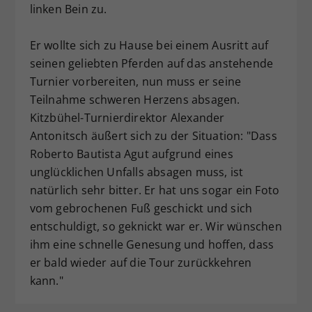
linken Bein zu.
Dieser Wert speichert Ihre Consent-
Einstellungen. Unter anderem eine
Er wollte sich zu Hause bei einem Ausritt auf
zufällig generierte ID, für die
seinen geliebten Pferden auf das anstehende
Zweck
historische Speicherung Ihrer
vorgenommen Einstellungen, falls der
Turnier vorbereiten, nun muss er seine
Webseiten-Betreiber dies eingestellt
Teilnahme schweren Herzens absagen.
hat.
Kitzbühel-Turnierdirektor Alexander
Antonitsch äußert sich zu der Situation: "Dass
Roberto Bautista Agut aufgrund eines
unglücklichen Unfalls absagen muss, ist
natürlich sehr bitter. Er hat uns sogar ein Foto
vom gebrochenen Fuß geschickt und sich
entschuldigt, so geknickt war er. Wir wünschen
ihm eine schnelle Genesung und hoffen, dass
er bald wieder auf die Tour zurückkehren
kann."