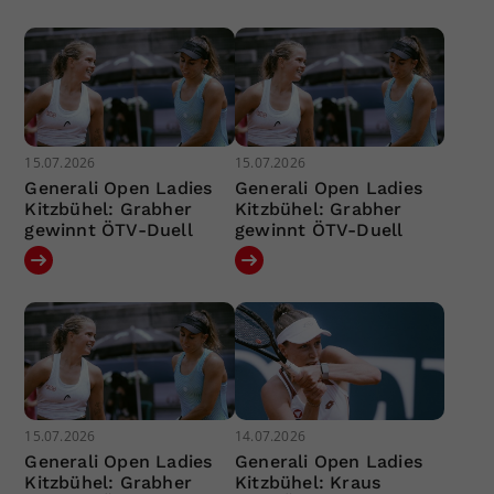
15.07.2026
15.07.2026
Generali Open Ladies
Generali Open Ladies
Kitzbühel: Grabher
Kitzbühel: Grabher
gewinnt ÖTV-Duell
gewinnt ÖTV-Duell
15.07.2026
14.07.2026
Generali Open Ladies
Generali Open Ladies
Kitzbühel: Grabher
Kitzbühel: Kraus