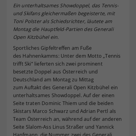
Ein unterhaltsames Showdoppel, das Tennis-
Dieser Wert speichert Ihre Consent-
und Skifans gleichermaßen begeisterte, mit
Einstellungen. Unter anderem eine
zufällig generierte ID, für die
Toni Polster als Schiedsrichter, läutete am
Zweck
historische Speicherung Ihrer
Montag die Hauptfeld-Partien des Generali
vorgenommen Einstellungen, falls der
Open Kitzbühel ein.
Webseiten-Betreiber dies eingestellt
hat.
Sportliches Gipfeltreffen am Fuße
des Hahnenkamms: Unter dem Motto „Tennis
trifft Ski“ lieferten sich zwei prominent
besetzte Doppel aus Österreich und
Deutschland am Montag zu Mittag
zum Auftakt des Generali Open Kitzbühel ein
unterhaltsames Showdoppel. Auf der einen
Seite traten Dominic Thiem und die beiden
Skistars Marco Schwarz und Adrian Pertl als
Team Österreich an, während auf der anderen
Seite Slalom-Ass Linus Straßer und Yannick
Hanfmann, die Nummer zwei des Generali