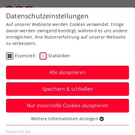
Zurück zur Newsübersicht
Datenschutzeinstellungen
Vorarlberger Tennisverband
Auf unserer Webseite werden Cookies verwendet. Einige
davon werden zwingend benötigt, während es uns andere
ermöglichen, Ihre Nutzererfahrung auf unserer Webseite
zu verbessern.
Turniere
ATP
Essenziell
Statistiken
Generali Open Kitzbühel:
Wenn auch die Skistars
Alle akzeptieren
zum Schläger greifen
Speichern & schließen
Marco Schwarz, Adrian Pertl und Linus
Nur essenzielle Cookies akzeptieren
Straßer geigten mit Dominic Thiem und
Yannick Hanfmann auf.
Weitere Informationen anzeigen
Essenziell
Verfasst von: Presseaussendung / Redaktion, 01.08.2023
Essenzielle Cookies werden für grundlegende
Powered by