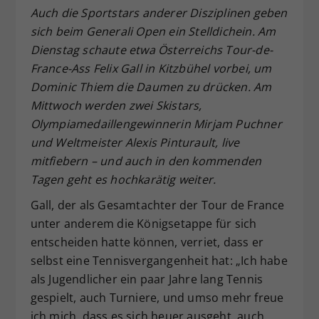
Auch die Sportstars anderer Disziplinen geben
Dieser Wert speichert Ihre Consent-
sich beim Generali Open ein Stelldichein. Am
Einstellungen. Unter anderem eine
zufällig generierte ID, für die
Dienstag schaute etwa Österreichs Tour-de-
Zweck
historische Speicherung Ihrer
France-Ass Felix Gall in Kitzbühel vorbei, um
vorgenommen Einstellungen, falls der
Dominic Thiem die Daumen zu drücken. Am
Webseiten-Betreiber dies eingestellt
Mittwoch werden zwei Skistars,
hat.
Olympiamedaillengewinnerin Mirjam Puchner
und Weltmeister Alexis Pinturault, live
mitfiebern – und auch in den kommenden
Tagen geht es hochkarätig weiter.
Gall, der als Gesamtachter der Tour de France
unter anderem die Königsetappe für sich
entscheiden hatte können, verriet, dass er
selbst eine Tennisvergangenheit hat: „Ich habe
als Jugendlicher ein paar Jahre lang Tennis
gespielt, auch Turniere, und umso mehr freue
ich mich, dass es sich heuer ausgeht, auch