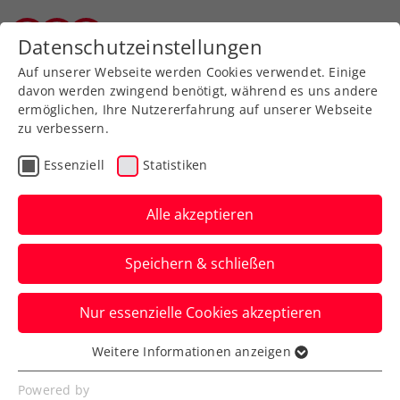
Zurück zur Newsübersicht
Datenschutzeinstellungen
Vorarlberger Tennisverband
Auf unserer Webseite werden Cookies verwendet. Einige
davon werden zwingend benötigt, während es uns andere
ermöglichen, Ihre Nutzererfahrung auf unserer Webseite
zu verbessern.
Turniere
ATP
Essenziell
Statistiken
Generali Open Kitzbühel:
Sportstars geben sich die
Alle akzeptieren
Klinke in die Hand
Speichern & schließen
Von Radstar Felix Gall über die
Nur essenzielle Cookies akzeptieren
Wintersportler:innen: Das ATP-Turnier
stößt allseits auf Begeisterung.
Weitere Informationen anzeigen
Essenziell
Verfasst von: Presseaussendung / Redaktion, 02.08.2023
Essenzielle Cookies werden für grundlegende
Powered by