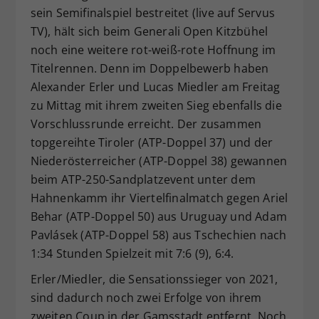
sein Semifinalspiel bestreitet (live auf Servus
Dieser Wert speichert Ihre Consent-
TV), hält sich beim Generali Open Kitzbühel
Einstellungen. Unter anderem eine
zufällig generierte ID, für die
noch eine weitere rot-weiß-rote Hoffnung im
Zweck
historische Speicherung Ihrer
Titelrennen. Denn im Doppelbewerb haben
vorgenommen Einstellungen, falls der
Alexander Erler und Lucas Miedler am Freitag
Webseiten-Betreiber dies eingestellt
zu Mittag mit ihrem zweiten Sieg ebenfalls die
hat.
Vorschlussrunde erreicht. Der zusammen
topgereihte Tiroler (ATP-Doppel 37) und der
Niederösterreicher (ATP-Doppel 38) gewannen
beim ATP-250-Sandplatzevent unter dem
Hahnenkamm ihr Viertelfinalmatch gegen Ariel
Behar (ATP-Doppel 50) aus Uruguay und Adam
Pavlásek (ATP-Doppel 58) aus Tschechien nach
1:34 Stunden Spielzeit mit 7:6 (9), 6:4.
Erler/Miedler, die Sensationssieger von 2021,
sind dadurch noch zwei Erfolge von ihrem
zweiten Coup in der Gamsstadt entfernt. Noch