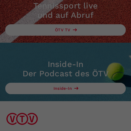
Tennissport live
und auf Abruf
ÖTV TV
Inside-In
Der Podcast des ÖTV
Inside-In