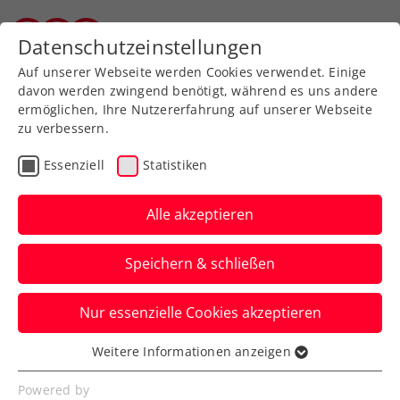
Zurück zur Newsübersicht
Datenschutzeinstellungen
Vorarlberger Tennisverband
Auf unserer Webseite werden Cookies verwendet. Einige
davon werden zwingend benötigt, während es uns andere
ermöglichen, Ihre Nutzererfahrung auf unserer Webseite
zu verbessern.
Turniere
ATP
Essenziell
Statistiken
Generali Open Kitzbühel:
Erler/Miedler verbleiben
Alle akzeptieren
im Doppel-Titelrennen
Speichern & schließen
Das ÖTV-Davis-Cup-Doppel steht beim
Nur essenzielle Cookies akzeptieren
ATP-Heimspiel in Tirol bereits in der
Vorschlussrunde.
Weitere Informationen anzeigen
Essenziell
Verfasst von: Manuel Wachta, 04.08.2023
Essenzielle Cookies werden für grundlegende
Powered by