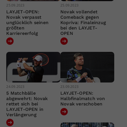
25.09.2023
25.09.2023
LAYJET-OPEN:
Novak vollendet
Novak verpasst
Comeback gegen
unglücklich seinen
Kopriva: Finaleinzug
größten
bei den LAYJET-
Karriereerfolg
OPEN
24.09.2023
23.09.2023
5 Matchbälle
LAYJET-OPEN:
abgewehrt: Novak
Halbfinalmatch von
rettet sich bei
Novak verschoben
LAYJET-OPEN in
Verlängerung