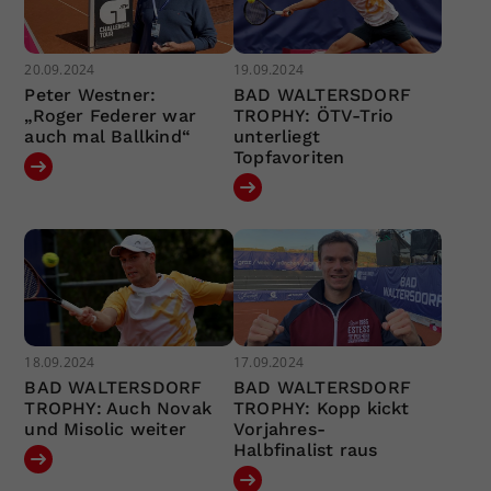
20.09.2024
19.09.2024
Peter Westner:
BAD WALTERSDORF
„Roger Federer war
TROPHY: ÖTV-Trio
auch mal Ballkind“
unterliegt
Topfavoriten
18.09.2024
17.09.2024
BAD WALTERSDORF
BAD WALTERSDORF
TROPHY: Auch Novak
TROPHY: Kopp kickt
und Misolic weiter
Vorjahres-
Halbfinalist raus