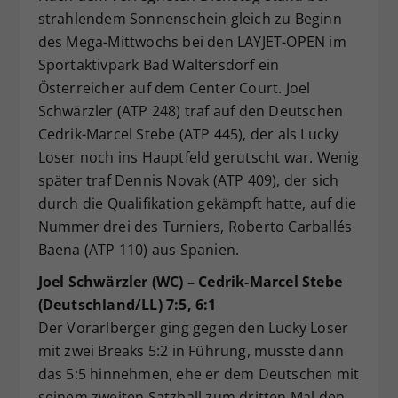
strahlendem Sonnenschein gleich zu Beginn
Dieser Wert speichert Ihre Consent-
des Mega-Mittwochs bei den LAYJET-OPEN im
Einstellungen. Unter anderem eine
zufällig generierte ID, für die
Sportaktivpark Bad Waltersdorf ein
Zweck
historische Speicherung Ihrer
Österreicher auf dem Center Court. Joel
vorgenommen Einstellungen, falls der
Schwärzler (ATP 248) traf auf den Deutschen
Webseiten-Betreiber dies eingestellt
Cedrik-Marcel Stebe (ATP 445), der als Lucky
hat.
Loser noch ins Hauptfeld gerutscht war. Wenig
später traf Dennis Novak (ATP 409), der sich
durch die Qualifikation gekämpft hatte, auf die
Nummer drei des Turniers, Roberto Carballés
Baena (ATP 110) aus Spanien.
Joel Schwärzler (WC) – Cedrik-Marcel Stebe
(Deutschland/LL) 7:5, 6:1
Der Vorarlberger ging gegen den Lucky Loser
mit zwei Breaks 5:2 in Führung, musste dann
das 5:5 hinnehmen, ehe er dem Deutschen mit
seinem zweiten Satzball zum dritten Mal den