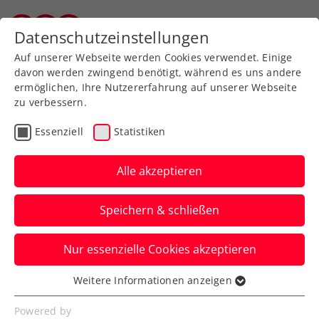
Zurück zur Newsübersicht
Datenschutzeinstellungen
Vorarlberger Tennisverband
Auf unserer Webseite werden Cookies verwendet. Einige
davon werden zwingend benötigt, während es uns andere
ermöglichen, Ihre Nutzererfahrung auf unserer Webseite
zu verbessern.
ATP
Turniere
Essenziell
Statistiken
LAYJET-OPEN: Youngsters
Schwärzler und Sorger
Alle akzeptieren
weiter
Speichern & schließen
Dennis Novak und Lukas Neumayer
Nur essenzielle Cookies akzeptieren
scheiden beim ATP-Challenger in Bad
Waltersdorf hingegen aus.
Weitere Informationen anzeigen
Essenziell
Verfasst von: Presseaussendung / Redaktion, 17.09.2025
Essenzielle Cookies werden für grundlegende
Powered by