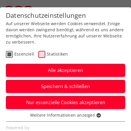
Zurück zur Newsübersicht
Datenschutzeinstellungen
Vorarlberger Tennisverband
Auf unserer Webseite werden Cookies verwendet. Einige
davon werden zwingend benötigt, während es uns andere
ermöglichen, Ihre Nutzererfahrung auf unserer Webseite
zu verbessern.
ATP
WTA
ITF
Turniere
Essenziell
Statistiken
Kids & Jugend
Alle akzeptieren
Oberleitner legt nach:
Speichern & schließen
Viertelfinale bei den
French Open
Nur essenzielle Cookies akzeptieren
Das ÖTV-Ass bleibt beim Grand-Slam-
Weitere Informationen anzeigen
Essenziell
Turnier in Paris mit Partner Petr Nouza
Essenzielle Cookies werden für grundlegende
Powered by
weiterhin auf Erfolgskurs.