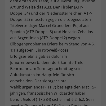
dem ersten als Team, auf äußerst unglückliche
Art und Weise das Aus. Der Tiroler (ATP-
Doppel 34) und der Niederösterreicher (ATP-
Doppel 22) mussten gegen die topgesetzten
Titelverteidiger Marcel Granollers-Pujol aus
Spanien (ATP-Doppel 3) und Horacio Zeballos
aus Argentinien (ATP-Doppel 2) wegen
Ellbogenproblemen Erlers beim Stand von 4:6,
1:1 aufgeben. Ein rot-weiß-rotes
Erfolgserlebnis gab es dafür im
Juniorenbewerb, denn dort konnte Thilo
Behrmann am Sonntagnachmittag sein
Auftaktmatch im Hauptfeld für sich
entscheiden. Der siebtgereihte
Wahlburgenländer (ITF 7) besiegte den erst 15-
jährigen, französischen Wildcard-Inhaber
Benoit Geldof (ITF 284) sicher mit 6:2, 6:2. Sein
zweiter Gegner ist der 18-jährige Deutsche