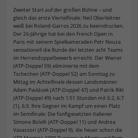
Dieser Wert speichert Ihre Consent-
Zweiter Start auf der großen Bühne – und
Einstellungen. Unter anderem eine
gleich das erste Viertelfinale: Neil Oberleitner
zufällig generierte ID, für die
weiß bei Roland-Garros 2026 zu beeindrucken.
Zweck
historische Speicherung Ihrer
Der 26-Jährige hat bei den French Open in
vorgenommen Einstellungen, falls der
Webseiten-Betreiber dies eingestellt
Paris mit seinem Spielkameraden Petr Nouza
hat.
sensationell die Runde der letzten acht Teams
im Herrendoppelbewerb erreicht. Der Wiener
(ATP-Doppel 59) eliminierte mit dem
Tschechen (ATP-Doppel 52) am Sonntag zu
Mittag im Achtelfinale dessen Landsmänner
Adam Pavlásek (ATP-Doppel 47) und Patrik Rikl
(ATP-Doppel 49) nach 1:51 Stunden mit 6:2, 6:7
(1), 6:3. Ihre Gegner im Kampf um einen Platz
im Semifinale: Die fünftgesetzten Italiener
Simone Bolelli (ATP-Doppel 11) und Andrea
Vavassori (ATP-Doppel 9), die heuer schon die
ATP-Masters-1000-Turniere in Miami und Rom