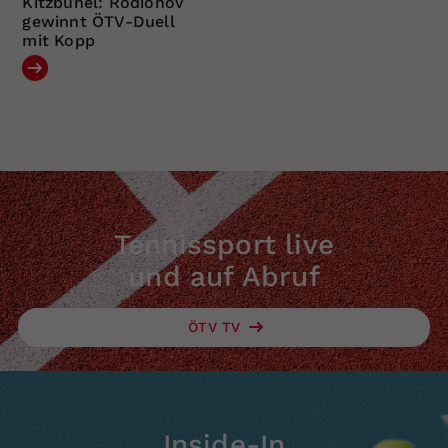
Kitzbühel: Rodionov
gewinnt ÖTV-Duell
mit Kopp
Tennissport live
und auf Abruf
ÖTV TV
Inside-In