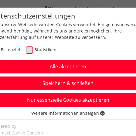
ÖTV
Landesverbände
News
tenschutzeinstellungen
 unserer Webseite werden Cookies verwendet. Einige davon wer
Ausbildung
Services
Über uns
ngend benötigt, während es uns andere ermöglichen, Ihre
zererfahrung auf unserer Webseite zu verbessern.
Essenziell
Statistiken
Alle akzeptieren
Speichern & schließen
Nur essenzielle Cookies akzeptieren
ORF TROPHY: Auch
Weitere Informationen anzeigen
ssenziell
lic weiter
senzielle Cookies werden für grundlegende Funktionen der
ered by
bseite benötigt. Dadurch ist gewährleistet, dass die Webseite
linski Cookie Consent