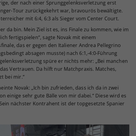
rige, der nach einer Sprunggelenksverletzung erst
nger-Tour zurückgekehrt war, bravourös bewältigte.
erreicher mit 6:4, 6:3 als Sieger vom Center Court.
er da bin. Mein Ziel ist es, ins Finale zu kommen, wie im
dlich fertigspielen“, sagte Novak mit einem
inale, das er gegen den Italiener Andrea Pellegrino
ungsbedingt absagen musste) nach 6:1,-4:0-Führung
gelenksverletzung spüre er nichts mehr: „Bei manchen
das Vertrauen. Da hilft nur Matchpraxis. Matches,
t bei mir.“
nte Novak: „Ich bin zufrieden, dass ich da in zwei
n einige sehr gute Bälle von mir dabei.“ Diese wird es
Sein nächster Kontrahent ist der topgesetzte Spanier