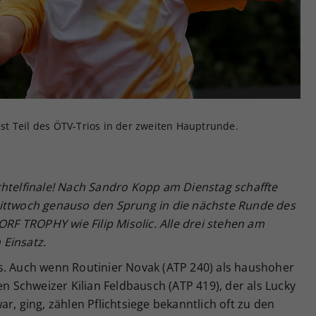
Zweck
generierte ID, für die historische Speicherung
Ihrer vorgenommen Einstellungen, falls der
Webseiten-Betreiber dies eingestellt hat.
 ist Teil des ÖTV-Trios in der zweiten Hauptrunde.
chtelfinale! Nach Sandro Kopp am Dienstag schaffte
Mittwoch genauso den Sprung in die nächste Runde des
 TROPHY wie Filip Misolic. Alle drei stehen am
Einsatz.
s. Auch wenn Routinier Novak (ATP 240) als haushoher
en Schweizer Kilian Feldbausch (ATP 419), der als Lucky
r, ging, zählen Pflichtsiege bekanntlich oft zu den