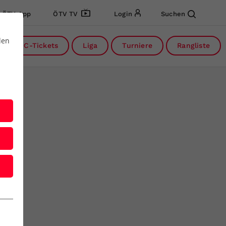
ÖTV App
ÖTV TV
Login
Suchen
den
DC-Tickets
Liga
Turniere
Rangliste