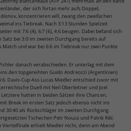
 Geoffrey Blancaneaux (ATP 247) mehrmals an den Rand
genländer, der sich fortan mehr aufs Doppel,
dionov, konzentrieren will, zwang den zweifachen
weimal ins Tiebreak. Nach 3:13 Stunden Spielzeit
iter mit 7:6 (4), 6:7 (6), 4:6 beugen. Dabei befand sich
Satz bei 3:0 im zweiten Durchgang bereits auf
fs Match und war bei 6:6 im Tiebreak nur zwei Punkte
ichler danach verabschieden. Er unterlag mit dem
ins den topgereihten Guido Andreozzi (Argentinien)
, 4:6. Davis-Cup-Ass Lucas Miedler entschied zuvor mit
rreichische Duell mit Neil Oberleitner und Joel
ch. Letztere hatten in beiden Sätzen ihre Chancen,
mit Break im ersten Satz jedoch ebenso nicht ins
und 30:40 als Rückschläger im zweiten Durchgang.
ertgesetzten Tschechen Petr Nouza und Patrik Rikl.
 Viertelfinale erhielt Miedler nicht, denn am Abend