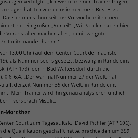
gusaugen verfolgte. „Ich werde meinen Trainer fragen,
 zu sagen hat. Ich versuche immer mein Bestes zu
“ Dass er nun schon seit der Vorwoche mit seinen
iniert, sei ein großer „Vorteil“. „Wir Spieler haben hier
ie Veranstalter machen alles, damit wir gute
Zeit miteinander haben.“
 vor 13:00 Uhr) auf dem Center Court der nächste
119), als Nummer sechs gesetzt, bezwang in Runde eins
ski (ATP 173), der in Bad Waltersdorf durch die
4), 0:6, 6:4. „Der war mal Nummer 27 der Welt, hat
truff, derzeit Nummer 35 der Welt, in Runde eins
mmt. Mein Trainer wird ihn genau analysieren und ich
en“, versprach Misolic.
den-Marathon
nter Court zum Tagesauftakt. David Pichler (ATP 606),
h die Qualifikation geschafft hatte, brachte den um 359