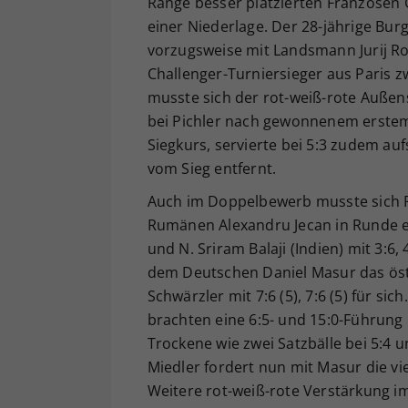
Ränge besser platzierten Franzosen
einer Niederlage. Der 28-jährige Bur
vorzugsweise mit Landsmann Jurij Ro
Challenger-Turniersieger aus Paris z
musste sich der rot-weiß-rote Außense
bei Pichler nach gewonnenem erstem 
Siegkurs, servierte bei 5:3 zudem au
vom Sieg entfernt.
Auch im Doppelbewerb musste sich P
Rumänen Alexandru Jecan in Runde e
und N. Sriram Balaji (Indien) mit 3:6
dem Deutschen Daniel Masur das öste
Schwärzler mit 7:6 (5), 7:6 (5) für si
brachten eine 6:5- und 15:0-Führung 
Trockene wie zwei Satzbälle bei 5:4 
Miedler fordert nun mit Masur die vi
Weitere rot-weiß-rote Verstärkung im