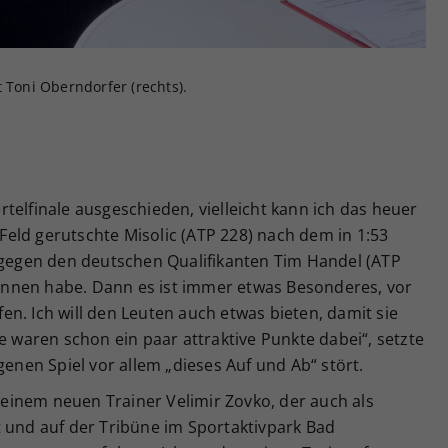
 Toni Oberndorfer (rechts).
iertelfinale ausgeschieden, vielleicht kann ich das heuer
s Feld gerutschte Misolic (ATP 228) nach dem in 1:53
5 gegen den deutschen Qualifikanten Tim Handel (ATP
ewonnen habe. Dann es ist immer etwas Besonderes, vor
n. Ich will den Leuten auch etwas bieten, damit sie
e waren schon ein paar attraktive Punkte dabei“, setzte
genen Spiel vor allem „dieses Auf und Ab“ stört.
 seinem neuen Trainer Velimir Zovko, der auch als
t und auf der Tribüne im Sportaktivpark Bad