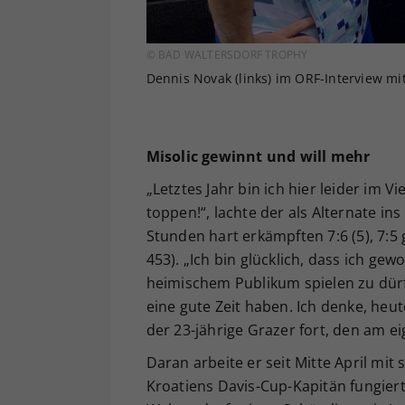
© BAD WALTERSDORF TROPHY
Dennis Novak (links) im ORF-Interview mit
Misolic gewinnt und will mehr
„Letztes Jahr bin ich hier leider im V
toppen!“, lachte der als Alternate in
Stunden hart erkämpften 7:6 (5), 7:
453). „Ich bin glücklich, dass ich g
heimischem Publikum spielen zu dürfe
eine gute Zeit haben. Ich denke, heut
der 23-jährige Grazer fort, den am ei
Daran arbeite er seit Mitte April mit
Kroatiens Davis-Cup-Kapitän fungier