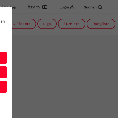
ÖTV App
ÖTV TV
Login
Suchen
den
DC-Tickets
Liga
Turniere
Rangliste