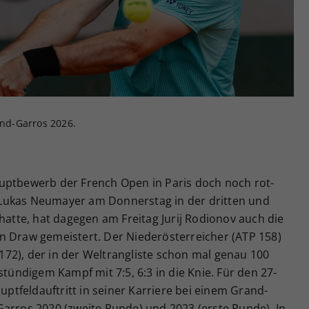
Zweck
generierte ID, für die historische Speicherung
Ihrer vorgenommen Einstellungen, falls der
Webseiten-Betreiber dies eingestellt hat.
and-Garros 2026.
uptbewerb der French Open in Paris doch noch rot-
Lukas Neumayer am Donnerstag in der dritten und
 hatte, hat dagegen am Freitag Jurij Rodionov auch die
n Draw gemeistert. Der Niederösterreicher (ATP 158)
72), der in der Weltrangliste schon mal genau 100
stündigem Kampf mit 7:5, 6:3 in die Knie. Für den 27-
auptfeldauftritt in seiner Karriere bei einem Grand-
Garros 2020 (zweite Runde) und 2023 (erste Runde). In