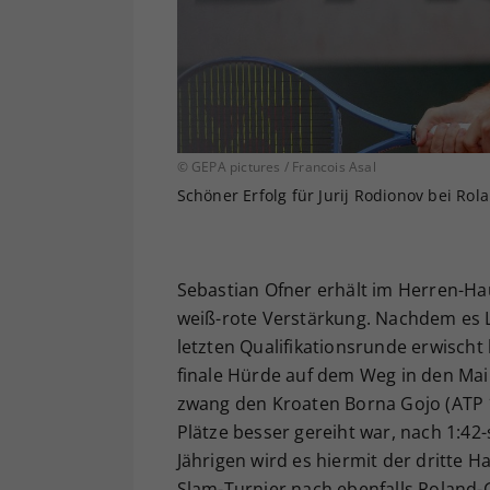
© GEPA pictures / Francois Asal
Schöner Erfolg für Jurij Rodionov bei Rol
Sebastian Ofner erhält im Herren-Ha
weiß-rote Verstärkung. Nachdem es 
letzten Qualifikationsrunde erwischt
finale Hürde auf dem Weg in den Mai
zwang den Kroaten Borna Gojo (ATP 1
Plätze besser gereiht war, nach 1:42-
Jährigen wird es hiermit der dritte H
Slam-Turnier nach ebenfalls Roland-