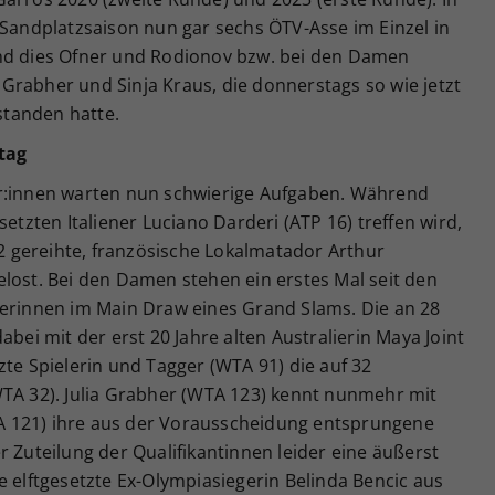
ndplatzsaison nun gar sechs ÖTV-Asse im Einzel in
ind dies Ofner und Rodionov bzw. bei den Damen
ia Grabher und Sinja Kraus, die donnerstags so wie jetzt
tanden hatte.
tag
er:innen warten nun schwierige Aufgaben. Während
setzten Italiener Luciano Darderi (ATP 16) treffen wird,
 gereihte, französische Lokalmatador Arthur
lost. Bei den Damen stehen ein erstes Mal seit den
herinnen im Main Draw eines Grand Slams. Die an 28
abei mit der erst 20 Jahre alten Australierin Maya Joint
zte Spielerin und Tagger (WTA 91) die auf 32
WTA 32). Julia Grabher (WTA 123) kennt nunmehr mit
 121) ihre aus der Vorausscheidung entsprungene
r Zuteilung der Qualifikantinnen leider eine äußerst
 die elftgesetzte Ex-Olympiasiegerin Belinda Bencic aus