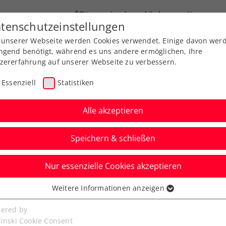
ÖTV
Landesverbände
News
tenschutzeinstellungen
 unserer Webseite werden Cookies verwendet. Einige davon wer
Ausbildung
Services
Über uns
ngend benötigt, während es uns andere ermöglichen, Ihre
zererfahrung auf unserer Webseite zu verbessern.
Essenziell
Statistiken
Alle akzeptieren
Speichern & schließen
Nur essenzielle Cookies akzeptieren
uch Rodionov schafft
Weitere Informationen anzeigen
ssenziell
 Hauptbewerb
senzielle Cookies werden für grundlegende Funktionen der
ered by
bseite benötigt. Dadurch ist gewährleistet, dass die Webseite
linski Cookie Consent