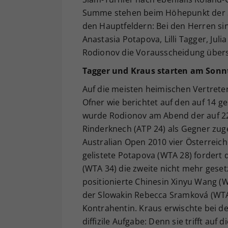
Summe stehen beim Höhepunkt der Sa
den Hauptfeldern: Bei den Herren s
Anastasia Potapova, Lilli Tagger, Jul
Rodionov die Vorausscheidung übers
Tagger und Kraus starten am Sonn
Auf die meisten heimischen Vertret
Ofner wie berichtet auf den auf 14 ge
wurde Rodionov am Abend der auf 22
Rinderknech (ATP 24) als Gegner zuge
Australian Open 2010 vier Österreic
gelistete Potapova (WTA 28) fordert d
(WTA 34) die zweite nicht mehr geset
positionierte Chinesin Xinyu Wang (
der Slowakin Rebecca Sramková (WTA
Kontrahentin. Kraus erwischte bei de
diffizile Aufgabe: Denn sie trifft auf