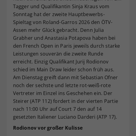
Tagger und Qualifikantin Sinja Kraus vom
Dieser Wert speichert Ihre Consent-
Sonntag hat der zweite Hauptbewerbs-
Einstellungen. Unter anderem eine
zufällig generierte ID, für die
Spieltag von Roland-Garros 2026 den ÖTV-
Zweck
historische Speicherung Ihrer
Assen mehr Glück gebracht. Denn Julia
vorgenommen Einstellungen, falls der
Grabher und Anastasia Potapova haben bei
Webseiten-Betreiber dies eingestellt
den French Open in Paris jeweils durch starke
hat.
Leistungen souverän die zweite Runde
erreicht. Einzig Qualifikant Jurij Rodionov
schied im Main Draw leider schon früh aus.
Am Dienstag greift dann mit Sebastian Ofner
noch der sechste und letzte rot-weiß-rote
Vertreter im Einzel ins Geschehen ein. Der
Steirer (ATP 112) fordert in der vierten Partie
nach 11:00 Uhr auf Court 7 den auf 14
gesetzten Italiener Luciano Darderi (ATP 17).
Rodionov vor großer Kulisse