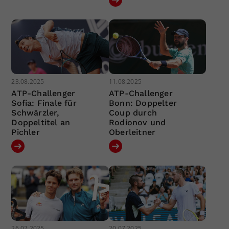
23.08.2025
11.08.2025
ATP-Challenger
ATP-Challenger
Sofia: Finale für
Bonn: Doppelter
Schwärzler,
Coup durch
Doppeltitel an
Rodionov und
Pichler
Oberleitner
26.07.2025
20.07.2025