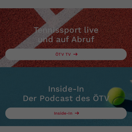
Tennissport live
und auf Abruf
ÖTV TV
Inside-In
Der Podcast des ÖTV
Inside-In