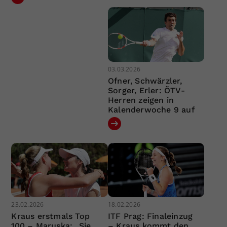
03.03.2026
Ofner, Schwärzler,
Sorger, Erler: ÖTV-
Herren zeigen in
Kalenderwoche 9 auf
23.02.2026
18.02.2026
Kraus erstmals Top
ITF Prag: Finaleinzug
100 – Maruska: „Sie
– Kraus kommt den