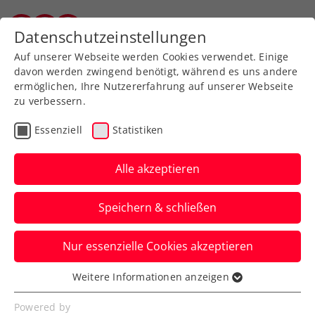
Zurück zur Newsübersicht
Datenschutzeinstellungen
Vorarlberger Tennisverband
Auf unserer Webseite werden Cookies verwendet. Einige
davon werden zwingend benötigt, während es uns andere
ermöglichen, Ihre Nutzererfahrung auf unserer Webseite
zu verbessern.
ATP
WTA
Turniere
Essenziell
Statistiken
Grabher und Potapova
mit starken Starts in die
Alle akzeptieren
French Open
Speichern & schließen
Lediglich Davis-Cup-Held Jurij Rodionov
Nur essenzielle Cookies akzeptieren
unterliegt nach erfolgreicher
Vorausscheidung in Runde eins.
Weitere Informationen anzeigen
Essenziell
Verfasst von: Manuel Wachta, 25.05.2026
Essenzielle Cookies werden für grundlegende
Powered by