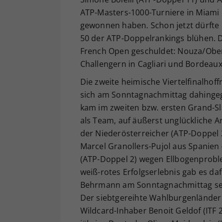
ATP-Masters-1000-Turniere in Miami
gewonnen haben. Schon jetzt dürfte 
50 der ATP-Doppelrankings blühen. D
French Open geschuldet: Nouza/Oberl
Challengern in Cagliari und Bordeaux
Die zweite heimische Viertelfinalho
sich am Sonntagnachmittag dahingegen
kam im zweiten bzw. ersten Grand-Sla
als Team, auf äußerst unglückliche A
der Niederösterreicher (ATP-Doppel 
Marcel Granollers-Pujol aus Spanien
(ATP-Doppel 2) wegen Ellbogenproblem
weiß-rotes Erfolgserlebnis gab es da
Behrmann am Sonntagnachmittag sein
Der siebtgereihte Wahlburgenländer (
Wildcard-Inhaber Benoit Geldof (ITF 28