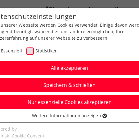
ÖTV
Landesverbände
News
tenschutzeinstellungen
 unserer Webseite werden Cookies verwendet. Einige davon wer
Ausbildung
Services
Über uns
ngend benötigt, während es uns andere ermöglichen, Ihre
zererfahrung auf unserer Webseite zu verbessern.
Essenziell
Statistiken
Alle akzeptieren
Speichern & schließen
Kids & Jugend
Nur essenzielle Cookies akzeptieren
t nach: Viertelfinale
Weitere Informationen anzeigen
ssenziell
h Open
senzielle Cookies werden für grundlegende Funktionen der
ered by
bseite benötigt. Dadurch ist gewährleistet, dass die Webseite
linski Cookie Consent