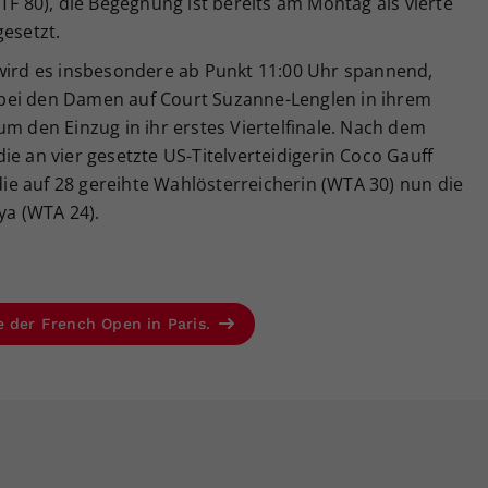
TF 80), die Begegnung ist bereits am Montag als vierte
gesetzt.
 wird es insbesondere ab Punkt 11:00 Uhr spannend,
bei den Damen auf Court Suzanne-Lenglen in ihrem
um den Einzug in ihr erstes Viertelfinale. Nach dem
ie an vier gesetzte US-Titelverteidigerin Coco Gauff
e auf 28 gereihte Wahlösterreicherin (WTA 30) nun die
ya (WTA 24).
e der French Open in Paris.