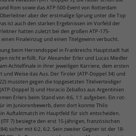
 und Rom sowie das ATP-500-Event von Rotterdam
Oberleitner aber der erstmalige Sprung unter die Top
as ist auch den starken Ergebnissen im Vorfeld der
eitner hatten zuletzt bei den großen ATP-175-
 einen Finaleinzug und einen Titelgewinn verbucht.
ffnung beim Herrendoppel in Frankreichs Hauptstadt hat
 nicht erfüllt. Für Alexander Erler und Lucas Miedler
m-Achtelfinale in ihrer jeweiligen Karriere, dem ersten
rt und Weise das Aus. Der Tiroler (ATP-Doppel 34) und
22) mussten gegen die topgesetzten Titelverteidiger
 (ATP-Doppel 3) und Horacio Zeballos aus Argentinien
en Erlers beim Stand von 4:6, 1:1 aufgeben. Ein rot-
für im Juniorenbewerb, denn dort konnte Thilo
 Auftaktmatch im Hauptfeld für sich entscheiden.
ITF 7) besiegte den erst 15-jährigen, französischen
4) sicher mit 6:2, 6:2. Sein zweiter Gegner ist der 18-