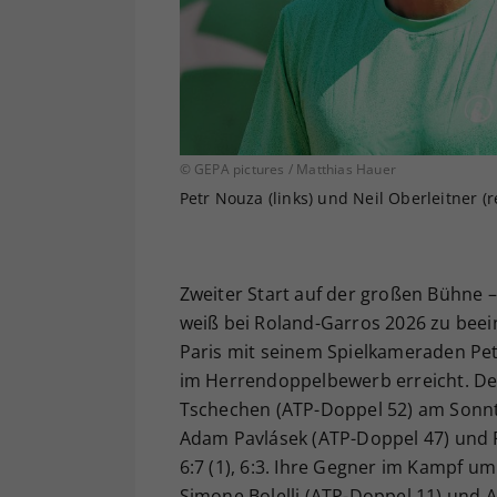
© GEPA pictures / Matthias Hauer
Petr Nouza (links) und Neil Oberleitner (
Zweiter Start auf der großen Bühne – 
weiß bei Roland-Garros 2026 zu beei
Paris mit seinem Spielkameraden Pet
im Herrendoppelbewerb erreicht. Der
Tschechen (ATP-Doppel 52) am Sonnt
Adam Pavlásek (ATP-Doppel 47) und Pa
6:7 (1), 6:3. Ihre Gegner im Kampf um
Simone Bolelli (ATP-Doppel 11) und A