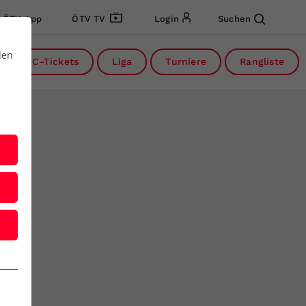
ÖTV App
ÖTV TV
Login
Suchen
den
DC-Tickets
Liga
Turniere
Rangliste