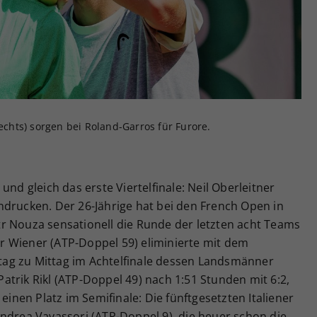
Zweck
generierte ID, für die historische Speicherung
Ihrer vorgenommen Einstellungen, falls der
Webseiten-Betreiber dies eingestellt hat.
rechts) sorgen bei Roland-Garros für Furore.
und gleich das erste Viertelfinale: Neil Oberleitner
ndrucken. Der 26-Jährige hat bei den French Open in
r Nouza sensationell die Runde der letzten acht Teams
 Wiener (ATP-Doppel 59) eliminierte mit dem
ag zu Mittag im Achtelfinale dessen Landsmänner
trik Rikl (ATP-Doppel 49) nach 1:51 Stunden mit 6:2,
 einen Platz im Semifinale: Die fünftgesetzten Italiener
ndrea Vavassori (ATP-Doppel 9), die heuer schon die