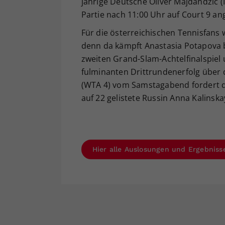
jährige Deutsche Oliver Majdandzic (I
Partie nach 11:00 Uhr auf Court 9 an
Für die österreichischen Tennisfans
denn da kämpft Anastasia Potapova 
zweiten Grand-Slam-Achtelfinalspiel 
fulminanten Drittrundenerfolg über d
(WTA 4) vom Samstagabend fordert di
auf 22 gelistete Russin Anna Kalinska
Hier alle Auslosungen und Ergebniss