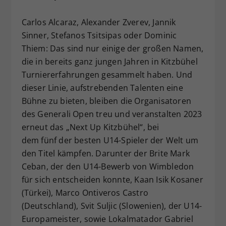
Dieser Wert speichert Ihre Consent-
Carlos Alcaraz, Alexander Zverev, Jannik
Einstellungen. Unter anderem eine
zufällig generierte ID, für die
Sinner, Stefanos Tsitsipas oder Dominic
Zweck
historische Speicherung Ihrer
Thiem: Das sind nur einige der großen Namen,
vorgenommen Einstellungen, falls der
die in bereits ganz jungen Jahren in Kitzbühel
Webseiten-Betreiber dies eingestellt
Turniererfahrungen gesammelt haben. Und
hat.
dieser Linie, aufstrebenden Talenten eine
Bühne zu bieten, bleiben die Organisatoren
des Generali Open treu und veranstalten 2023
erneut das „Next Up Kitzbühel“, bei
dem fünf der besten U14-Spieler der Welt um
den Titel kämpfen. Darunter der Brite Mark
Ceban, der den U14-Bewerb von Wimbledon
für sich entscheiden konnte, Kaan Isik Kosaner
(Türkei), Marco Ontiveros Castro
(Deutschland), Svit Suljic (Slowenien), der U14-
Europameister, sowie Lokalmatador Gabriel