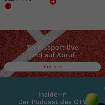
Tennissport live
und auf Abruf
ÖTV TV
Inside-In
Der Podcast des ÖTV