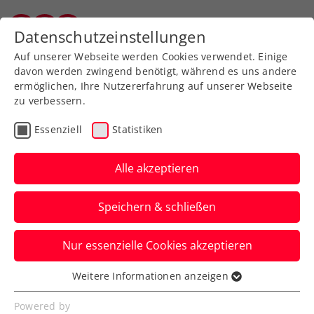
Zurück zur Newsübersicht
Datenschutzeinstellungen
Vorarlberger Tennisverband
Auf unserer Webseite werden Cookies verwendet. Einige
davon werden zwingend benötigt, während es uns andere
ermöglichen, Ihre Nutzererfahrung auf unserer Webseite
zu verbessern.
Turniere
Kids & Jugend
ATP
Essenziell
Statistiken
Next Up Kitzbühel: Die
Zukunft des Tennissports
Alle akzeptieren
beim Generali Open
Speichern & schließen
Nach der erfolgreichen Premiere 2022
Nur essenzielle Cookies akzeptieren
küren auch heuer fünf hochtalentierte
Jugendliche einen Champion.
Weitere Informationen anzeigen
Essenziell
Verfasst von: Presseaussendung / Redaktion, 03.08.2023
Essenzielle Cookies werden für grundlegende
Powered by