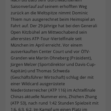
Dieser Wert speichert Ihre Consent-
Saisonverlauf auf seinem erhofften Weg
Einstellungen. Unter anderem eine
zurück an die Weltspitze nimmt Dominic
zufällig generierte ID, für die
Thiem nun ausgerechnet beim Heimspiel an
Zweck
historische Speicherung Ihrer
Fahrt auf. Der 29-Jährige hat bei den Generali
vorgenommen Einstellungen, falls der
Open Kitzbühel am Mittwochabend sein
Webseiten-Betreiber dies eingestellt
allererstes ATP-Tour-Viertelfinale seit
hat.
München im April erreicht. Vor einem
ausverkauften Center Court und vor ÖTV-
Granden wie Martin Ohneberg (Präsident),
Jürgen Melzer (Sportdirektor und Davis-Cup-
Kapitän) und Thomas Schweda
(Geschäftsführer Wirtschaft) schlug der mit
einer Wildcard ausgerüstete
Niederösterreicher (ATP 116) im Achtelfinale
Chinas aktuelle Nummer eins, Zhizhen Zhang
(ATP 53), nach rund 1:42 Stunden Spielzeit mit
1:6, 6:3, 6:2. Im Kampf um einen Platz im