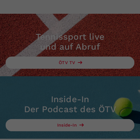
Tennissport live
und auf Abruf
ÖTV TV
Inside-In
Der Podcast des ÖTV
Inside-In