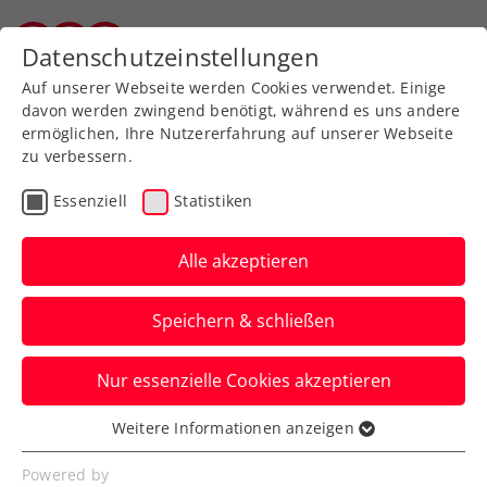
Zurück zur Newsübersicht
Datenschutzeinstellungen
Vorarlberger Tennisverband
Auf unserer Webseite werden Cookies verwendet. Einige
davon werden zwingend benötigt, während es uns andere
ermöglichen, Ihre Nutzererfahrung auf unserer Webseite
zu verbessern.
Turniere
ATP
Essenziell
Statistiken
Viertelfinaleinzug bei
Generali Open Kitzbühel:
Alle akzeptieren
Thiem nimmt an Fahrt
Speichern & schließen
auf
Nur essenzielle Cookies akzeptieren
Der US-Open-Champion von 2020 lässt
ein ausverkauftes Stadion beim ATP-
Weitere Informationen anzeigen
Essenziell
Turnier in Tirol aufjubeln.
Essenzielle Cookies werden für grundlegende
Powered by