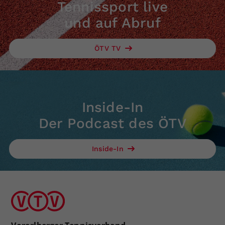
Tennissport live
und auf Abruf
ÖTV TV
Inside-In
Der Podcast des ÖTV
Inside-In