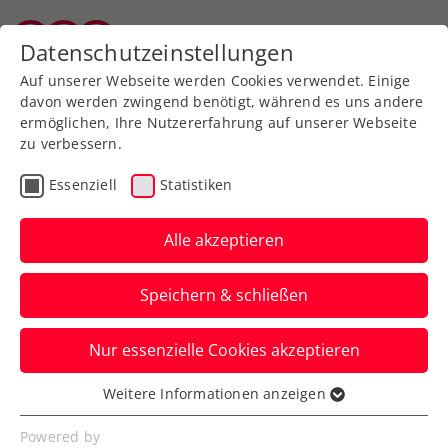
Zurück zur Newsübersicht
Datenschutzeinstellungen
Vorarlberger Tennisverband
Auf unserer Webseite werden Cookies verwendet. Einige
davon werden zwingend benötigt, während es uns andere
ermöglichen, Ihre Nutzererfahrung auf unserer Webseite
zu verbessern.
Turniere
ATP
Essenziell
Statistiken
Viertelfinaleinzug bei
Generali Open Kitzbühel:
Alle akzeptieren
Thiem nimmt an Fahrt
Speichern & schließen
auf
Nur essenzielle Cookies akzeptieren
Der US-Open-Champion von 2020 lässt
ein ausverkauftes Stadion beim ATP-
Weitere Informationen anzeigen
Essenziell
Turnier in Tirol aufjubeln.
Essenzielle Cookies werden für grundlegende
Powered by