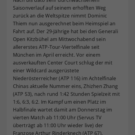
Dieser Wert speichert Ihre Consent-
Saisonverlauf auf seinem erhofften Weg
Einstellungen. Unter anderem eine
zurück an die Weltspitze nimmt Dominic
zufällig generierte ID, für die
Thiem nun ausgerechnet beim Heimspiel an
Zweck
historische Speicherung Ihrer
Fahrt auf. Der 29-Jährige hat bei den Generali
vorgenommen Einstellungen, falls der
Open Kitzbühel am Mittwochabend sein
Webseiten-Betreiber dies eingestellt
allererstes ATP-Tour-Viertelfinale seit
hat.
München im April erreicht. Vor einem
ausverkauften Center Court schlug der mit
einer Wildcard ausgerüstete
Niederösterreicher (ATP 116) im Achtelfinale
Chinas aktuelle Nummer eins, Zhizhen Zhang
(ATP 53), nach rund 1:42 Stunden Spielzeit mit
1:6, 6:3, 6:2. Im Kampf um einen Platz im
Halbfinale wartet damit am Donnerstag im
vierten Match ab 11:00 Uhr (Servus TV
überträgt ab 11:00 Uhr wieder live) der
Franzose Arthur Rinderknech (ATP 67).