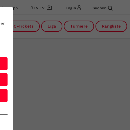
ÖTV App
ÖTV TV
Login
Suchen
den
DC-Tickets
Liga
Turniere
Rangliste