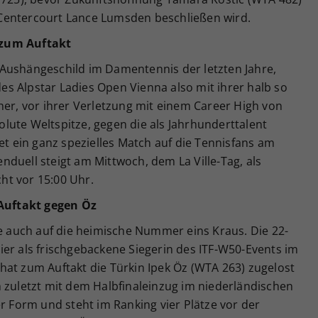
Centercourt Lance Lumsden beschließen wird.
 zum Auftakt
Aushängeschild im Damentennis der letzten Jahre,
s Alpstar Ladies Open Vienna also mit ihrer halb so
her, vor ihrer Verletzung mit einem Career High von
lute Weltspitze, gegen die als Jahrhunderttalent
et ein ganz spezielles Match auf die Tennisfans am
duell steigt am Mittwoch, dem La Ville-Tag, als
ht vor 15:00 Uhr.
Auftakt gegen Öz
le auch auf die heimische Nummer eins Kraus. Die 22-
er als frischgebackene Siegerin des ITF-W50-Events im
hat zum Auftakt die Türkin Ipek Öz (WTA 263) zugelost
 zuletzt mit dem Halbfinaleinzug im niederländischen
er Form und steht im Ranking vier Plätze vor der