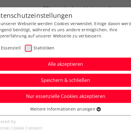
ÖTV
Landesverbände
News
tenschutzeinstellungen
 unserer Webseite werden Cookies verwendet. Einige davon wer
Ausbildung
Services
Über uns
ngend benötigt, während es uns andere ermöglichen, Ihre
zererfahrung auf unserer Webseite zu verbessern.
Essenziell
Statistiken
Alle akzeptieren
Speichern & schließen
Nur essenzielle Cookies akzeptieren
 Open Vienna: Kracher
Weitere Informationen anzeigen
ssenziell
Pircher
senzielle Cookies werden für grundlegende Funktionen der
ered by
bseite benötigt. Dadurch ist gewährleistet, dass die Webseite
linski Cookie Consent