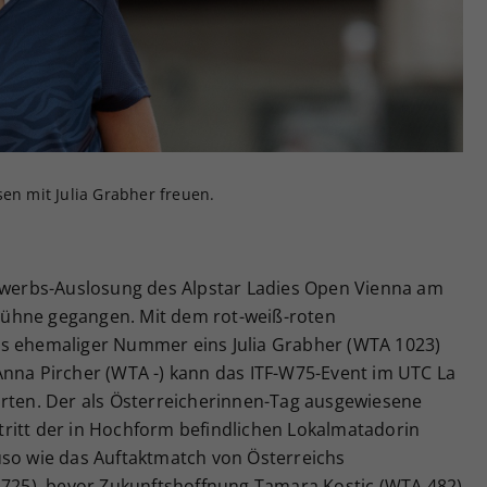
Zweck
generierte ID, für die historische Speicherung
Ihrer vorgenommen Einstellungen, falls der
Webseiten-Betreiber dies eingestellt hat.
sen mit Julia Grabher freuen.
bewerbs-Auslosung des Alpstar Ladies Open Vienna am
ühne gegangen. Mit dem rot-weiß-roten
hs ehemaliger Nummer eins Julia Grabher (WTA 1023)
Anna Pircher (WTA -) kann das ITF-W75-Event im UTC La
arten. Der als Österreicherinnen-Tag ausgewiesene
ritt der in Hochform befindlichen Lokalmatadorin
uso wie das Auftaktmatch von Österreichs
A 725), bevor Zukunftshoffnung Tamara Kostic (WTA 482)