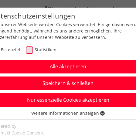
ÖTV
Landesverbände
News
tenschutzeinstellungen
 unserer Webseite werden Cookies verwendet. Einige davon wer
Ausbildung
Services
Über uns
ngend benötigt, während es uns andere ermöglichen, Ihre
zererfahrung auf unserer Webseite zu verbessern.
Essenziell
Statistiken
Alle akzeptieren
Speichern & schließen
Nur essenzielle Cookies akzeptieren
 Open Vienna W75:
Weitere Informationen anzeigen
ssenziell
umpfen auf
senzielle Cookies werden für grundlegende Funktionen der
ered by
bseite benötigt. Dadurch ist gewährleistet, dass die Webseite
linski Cookie Consent