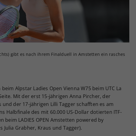
Zweck
generierte ID, für die historische Speicherung
Ihrer vorgenommen Einstellungen, falls der
Webseiten-Betreiber dies eingestellt hat.
rechts) gibt es nach ihrem Finalduell in Amstetten ein rasches
h beim Alpstar Ladies Open Vienna W75 beim UTC La
Seite. Mit der erst 15-jährigen Anna Pircher, der
und der 17-jährigen Lilli Tagger schafften es am
ins Halbfinale des mit 60.000 US-Dollar dotierten ITF-
hen beim LADIES OPEN Amstetten powered by
 Julia Grabher, Kraus und Tagger).