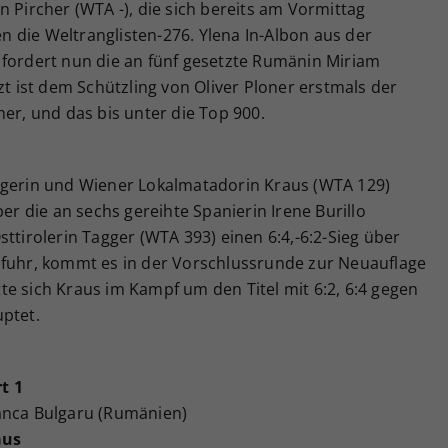
n Pircher (WTA -), die sich bereits am Vormittag
gen die Weltranglisten-276. Ylena In-Albon aus der
 fordert nun die an fünf gesetzte Rumänin Miriam
zt ist dem Schützling von Oliver Ploner erstmals der
her, und das bis unter die Top 900.
egerin und Wiener Lokalmatadorin Kraus (WTA 129)
ber die an sechs gereihte Spanierin Irene Burillo
ttirolerin Tagger (WTA 393) einen 6:4,-6:2-Sieg über
nfuhr, kommt es in der Vorschlussrunde zur Neuauflage
e sich Kraus im Kampf um den Titel mit 6:2, 6:4 gegen
uptet.
t 1
anca Bulgaru (Rumänien)
aus