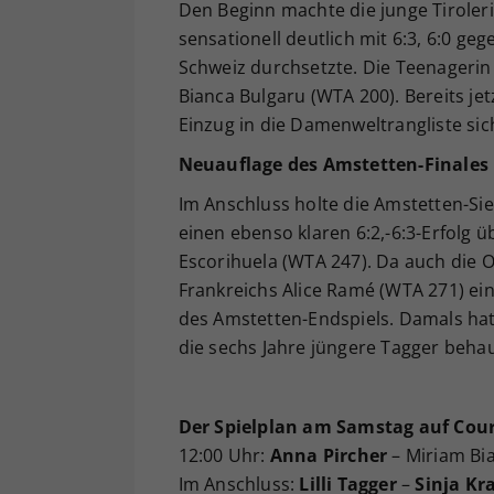
Den Beginn machte die junge Tiroleri
sensationell deutlich mit 6:3, 6:0 ge
Schweiz durchsetzte. Die Teenagerin
Bianca Bulgaru (WTA 200). Bereits jet
Einzug in die Damenweltrangliste sic
Neuauflage des Amstetten-Finales
Im Anschluss holte die Amstetten-Si
einen ebenso klaren 6:2,-6:3-Erfolg ü
Escorihuela (WTA 247). Da auch die Os
Frankreichs Alice Ramé (WTA 271) ei
des Amstetten-Endspiels. Damals hatt
die sechs Jahre jüngere Tagger beha
Der Spielplan am Samstag auf Cour
12:00 Uhr:
Anna Pircher
– Miriam Bi
Im Anschluss:
Lilli Tagger
–
Sinja Kr