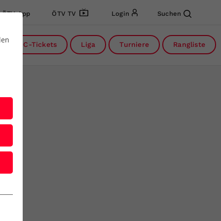
ÖTV App
ÖTV TV
Login
Suchen
den
DC-Tickets
Liga
Turniere
Rangliste