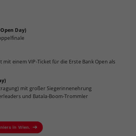
 Open Day)
oppelfinale
 mit einem VIP-Ticket für die Erste Bank Open als
ay)
ertragung) mit großer Siegerinnenehrung
erleaders und Batala-Boom-Trommler
rniers in Wien.