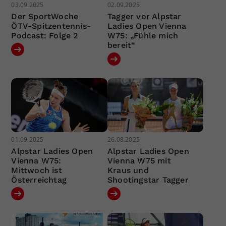
03.09.2025
02.09.2025
Der SportWoche
Tagger vor Alpstar
ÖTV-Spitzentennis-
Ladies Open Vienna
Podcast: Folge 2
W75: „Fühle mich
bereit“
01.09.2025
26.08.2025
Alpstar Ladies Open
Alpstar Ladies Open
Vienna W75:
Vienna W75 mit
Mittwoch ist
Kraus und
Österreichtag
Shootingstar Tagger