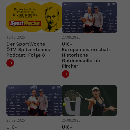
13.10.2025
27.09.2025
Der SportWoche
U16-
ÖTV-Spitzentennis-
Europameisterschaft:
Podcast: Folge 8
Historische
Goldmedaille für
Pircher
27.09.2025
26.09.2025
U16-
U16-