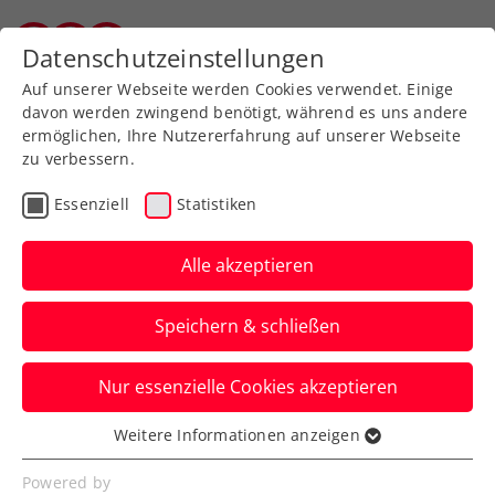
Zurück zur Newsübersicht
Datenschutzeinstellungen
Vorarlberger Tennisverband
Auf unserer Webseite werden Cookies verwendet. Einige
davon werden zwingend benötigt, während es uns andere
ermöglichen, Ihre Nutzererfahrung auf unserer Webseite
zu verbessern.
ITF
Turniere
Essenziell
Statistiken
Alpstar Ladies Open
Vienna W75: ÖTV-Trio in
Alle akzeptieren
Wien im Achtelfinale
Speichern & schließen
Sinja Kraus, Lilli Tagger und die 15-jährige
Nur essenzielle Cookies akzeptieren
Anna Pircher gewinnen beim ITF-Turnier
ihre Auftaktmatches.
Weitere Informationen anzeigen
Essenziell
Verfasst von: Presseaussendung / Redaktion, 03.09.2025
Essenzielle Cookies werden für grundlegende
Powered by