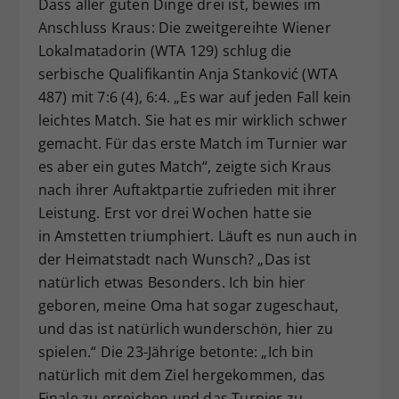
Dass aller guten Dinge drei ist, bewies im
Anschluss Kraus: Die zweitgereihte Wiener
Lokalmatadorin (WTA 129) schlug die
serbische Qualifikantin Anja Stanković (WTA
487) mit 7:6 (4), 6:4. „Es war auf jeden Fall kein
leichtes Match. Sie hat es mir wirklich schwer
gemacht. Für das erste Match im Turnier war
es aber ein gutes Match“, zeigte sich Kraus
nach ihrer Auftaktpartie zufrieden mit ihrer
Leistung. Erst vor drei Wochen hatte sie
in Amstetten triumphiert. Läuft es nun auch in
der Heimatstadt nach Wunsch? „Das ist
natürlich etwas Besonders. Ich bin hier
geboren, meine Oma hat sogar zugeschaut,
und das ist natürlich wunderschön, hier zu
spielen.“ Die 23-Jährige betonte: „Ich bin
natürlich mit dem Ziel hergekommen, das
Finale zu erreichen und das Turnier zu