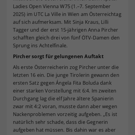
Ladies Open Vienna W75 (1.–7. September
Dieser Wert speichert Ihre Consent-
2025) im UTC La Ville in Wien am Österreichtag
Einstellungen. Unter anderem eine
zufällig generierte ID, für die
auf sich aufmerksam. Mit Sinja Kraus, Lilli
Zweck
historische Speicherung Ihrer
Tagger und der erst 15-jährigen Anna Pircher
vorgenommen Einstellungen, falls der
schafften gleich drei von fünf ÖTV-Damen den
Webseiten-Betreiber dies eingestellt
Sprung ins Achtelfinale.
hat.
Pircher sorgt für gelungenen Auftakt
Als erste Österreicherin zog Pircher unter die
letzten 16 ein. Die junge Tirolerin gewann den
ersten Satz gegen Ángela Fita Boluda dank
einer starken Vorstellung mit 6:4. Im zweiten
Durchgang lag die elf Jahre ältere Spanierin
zwar mit 4:2 voran, musste dann aber wegen
Nackenproblemen vorzeitig aufgeben. „Es ist
natürlich sehr schade, dass die Gegnerin
aufgeben hat müssen. Bis dahin war es aber