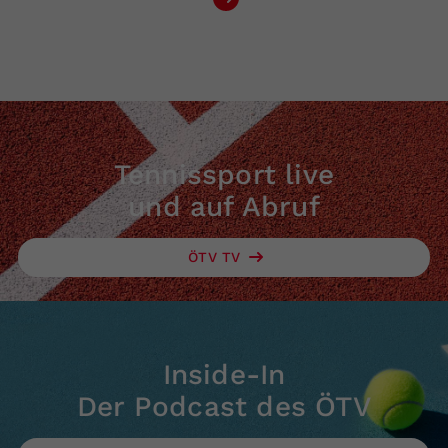
Tennissport live
und auf Abruf
ÖTV TV
Inside-In
Der Podcast des ÖTV