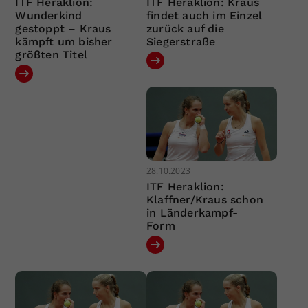
ITF Heraklion:
ITF Heraklion: Kraus
Wunderkind
findet auch im Einzel
gestoppt – Kraus
zurück auf die
kämpft um bisher
Siegerstraße
größten Titel
28.10.2023
ITF Heraklion:
Klaffner/Kraus schon
in Länderkampf-
Form