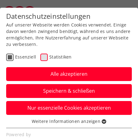
Zurück zur Newsübersicht
Datenschutzeinstellungen
Vorarlberger Tennisverband
Auf unserer Webseite werden Cookies verwendet. Einige
davon werden zwingend benötigt, während es uns andere
ermöglichen, Ihre Nutzererfahrung auf unserer Webseite
zu verbessern.
Turniere
ITF
Essenziell
Statistiken
Alpstar Ladies Open
Vienna: Kraus hält
Alle akzeptieren
Österreichs Fahne hoch
Speichern & schließen
Die heimische Nummer zwei ist beim ITF-
Nur essenzielle Cookies akzeptieren
W60-Turnier im UTC La Ville in Wien im
Einzel und Doppel weiter.
Weitere Informationen anzeigen
Essenziell
Verfasst von: Manuel Wachta, 07.09.2023
Essenzielle Cookies werden für grundlegende
Powered by