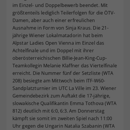
im Einzel- und Doppelbewerb beendet. Mit
Dieser Wert speichert Ihre Consent-
größtenteils lediglich Teilerfolgen für die ÖTV-
Einstellungen. Unter anderem eine
zufällig generierte ID, für die
Damen, aber auch einer erfreulichen
Zweck
historische Speicherung Ihrer
Ausnahme in Form von Sinja Kraus. Die 21-
vorgenommen Einstellungen, falls der
jährige Wiener Lokalmatadorin hat beim
Webseiten-Betreiber dies eingestellt
Alpstar Ladies Open Vienna im Einzel das
hat.
Achtelfinale und im Doppel mit ihrer
oberösterreichischen Billie-Jean-King-Cup-
Teamkollegin Melanie Klaffner das Viertelfinale
erreicht. Die Nummer fünf der Setzliste (WTA
208) besiegte am Mittwoch beim ITF-W60-
Sandplatzturnier im UTC La Ville im 23. Wiener
Gemeindebezirk zum Auftakt die 17-jährige,
slowakische Qualifikantin Emma Tothova (WTA
812) deutlich mit 6:0, 6:3. Am Donnerstag
kämpft sie somit im zweiten Spiel nach 11:00
Uhr gegen die Ungarin Natalia Szabanin (WTA