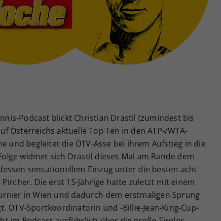
Zweck
generierte ID, für die historische Speicherung
Ihrer vorgenommen Einstellungen, falls der
Webseiten-Betreiber dies eingestellt hat.
is-Podcast blickt Christian Drastil (zumindest bis
f Österreichs aktuelle Top Ten in den ATP-/WTA-
e und begleitet die ÖTV-Asse bei ihrem Aufstieg in die
n Folge widmet sich Drastil dieses Mal am Rande dem
essen sensationellem Einzug unter die besten acht
Pircher. Die erst 15-Jährige hatte zuletzt mit einem
urnier in Wien und dadurch dem erstmaligen Sprung
. ÖTV-Sportkoordinatorin und -Billie-Jean-King-Cup-
t im Podcast ausführlich über die große Tiroler