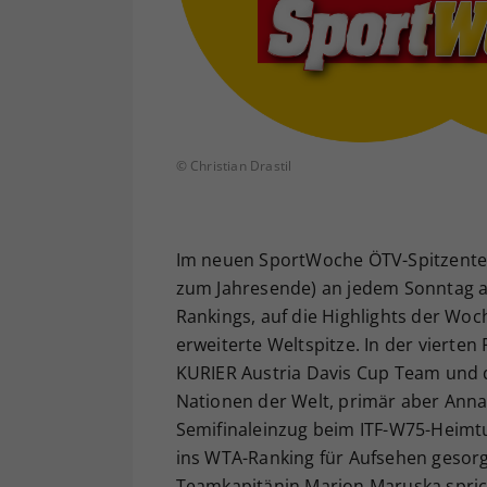
© Christian Drastil
Im neuen SportWoche ÖTV-Spitzentenn
zum Jahresende) an jedem Sonntag au
Rankings, auf die Highlights der Woch
erweiterte Weltspitze. In der vierte
KURIER Austria Davis Cup Team und d
Nationen der Welt, primär aber Anna 
Semifinaleinzug beim ITF-W75-Heimt
ins WTA-Ranking für Aufsehen gesorgt
Teamkapitänin Marion Maruska sprich