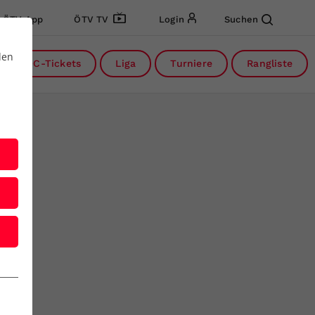
ÖTV App
ÖTV TV
Login
Suchen
den
DC-Tickets
Liga
Turniere
Rangliste