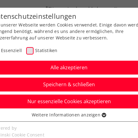
ÖTV
Landesverbände
News
tenschutzeinstellungen
 unserer Webseite werden Cookies verwendet. Einige davon wer
Ausbildung
Services
Über uns
ngend benötigt, während es uns andere ermöglichen, Ihre
zererfahrung auf unserer Webseite zu verbessern.
Essenziell
Statistiken
Alle akzeptieren
Speichern & schließen
Verbands-Info
Nur essenzielle Cookies akzeptieren
e ÖTV-Spitzentennis-
Weitere Informationen anzeigen
ssenziell
 4
senzielle Cookies werden für grundlegende Funktionen der
ered by
bseite benötigt. Dadurch ist gewährleistet, dass die Webseite
linski Cookie Consent