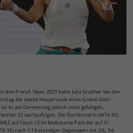
Zweck
generierte ID, für die historische Speicherung
Ihrer vorgenommen Einstellungen, falls der
Webseiten-Betreiber dies eingestellt hat.
ch den French Open 2023 hatte Julia Grabher bei den
enstag die zweite Hauptrunde eines Grand-Slam-
n ist es am Donnerstag jedoch nicht gelungen,
 letzten 32 nachzufolgen. Die Dornbirnerin (WTA 95)
MEZ auf Court 13 im Melbourne Park der auf 31
TA 33) nach 1:13-stündiger Gegenwehr mit 3:6, 3:6