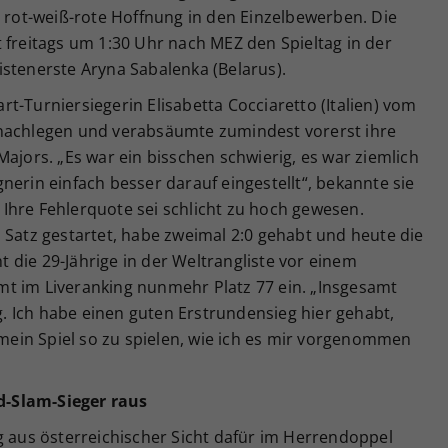
e rot-weiß-rote Hoffnung in den Einzelbewerben. Die
 freitags um 1:30 Uhr nach MEZ den Spieltag in der
stenerste Aryna Sabalenka (Belarus).
t-Turniersiegerin Elisabetta Cocciaretto (Italien) vom
 nachlegen und verabsäumte zumindest vorerst ihre
Majors. „Es war ein bisschen schwierig, es war ziemlich
nerin einfach besser darauf eingestellt“, bekannte sie
Ihre Fehlerquote sei schlicht zu hoch gewesen.
 Satz gestartet, habe zweimal 2:0 gehabt und heute die
die 29-Jährige in der Weltrangliste vor einem
t im Liveranking nunmehr Platz 77 ein. „Insgesamt
ng. Ich habe einen guten Erstrundensieg hier gehabt,
, mein Spiel so zu spielen, wie ich es mir vorgenommen
d-Slam-Sieger raus
g aus österreichischer Sicht dafür im Herrendoppel