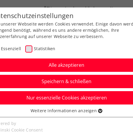
ÖTV
Landesverbände
News
tenschutzeinstellungen
 unserer Webseite werden Cookies verwendet. Einige davon wer
Ausbildung
Services
Über uns
ngend benötigt, während es uns andere ermöglichen, Ihre
zererfahrung auf unserer Webseite zu verbessern.
Essenziell
Statistiken
Alle akzeptieren
Speichern & schließen
Nur essenzielle Cookies akzeptieren
an-Open-Aus: Bei
Weitere Informationen anzeigen
ssenziell
„in die richtige
senzielle Cookies werden für grundlegende Funktionen der
ered by
bseite benötigt. Dadurch ist gewährleistet, dass die Webseite
linski Cookie Consent