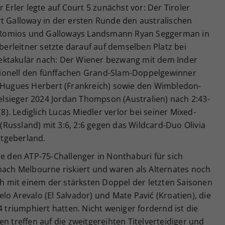
r Erler legte auf Court 5 zunächst vor: Der Tiroler
rt Galloway in der ersten Runde den australischen
 Romios und Galloways Landsmann Ryan Seggerman in
Oberleitner setzte darauf auf demselben Platz bei
ektakulär nach: Der Wiener bezwang mit dem Inder
ionell den fünffachen Grand-Slam-Doppelgewinner
e-Hugues Herbert (Frankreich) sowie den Wimbledon-
lsieger 2024 Jordan Thompson (Australien) nach 2:43-
(8). Lediglich Lucas Miedler verlor bei seiner Mixed-
Russland) mit 3:6, 2:6 gegen das Wildcard-Duo Olivia
tgeberland.
he den ATP-75-Challenger in Nonthaburi für sich
nach Melbourne riskiert und waren als Alternates noch
ich mit einem der stärksten Doppel der letzten Saisonen
lo Arevalo (El Salvador) und Mate Pavić (Kroatien), die
riumphiert hatten. Nicht weniger fordernd ist die
n treffen auf die zweitgereihten Titelverteidiger und