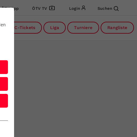
ÖTV App
ÖTV TV
Login
Suchen
den
DC-Tickets
Liga
Turniere
Rangliste