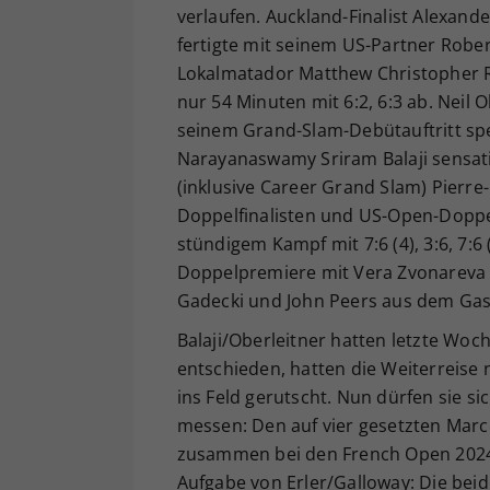
verlaufen. Auckland-Finalist Alexande
fertigte mit seinem US-Partner Robe
Lokalmatador Matthew Christopher
nur 54 Minuten mit 6:2, 6:3 ab. Neil 
seinem Grand-Slam-Debütauftritt sp
Narayanaswamy Sriram Balaji sensat
(inklusive Career Grand Slam) Pierr
Doppelfinalisten und US-Open-Doppe
stündigem Kampf mit 7:6 (4), 3:6, 7:6 
Doppelpremiere mit Vera Zvonareva (
Gadecki und John Peers aus dem Gas
Balaji/Oberleitner hatten letzte Woc
entschieden, hatten die Weiterreise 
ins Feld gerutscht. Nun dürfen sie s
messen: Den auf vier gesetzten Marce
zusammen bei den French Open 2024 t
Aufgabe von Erler/Galloway: Die beide