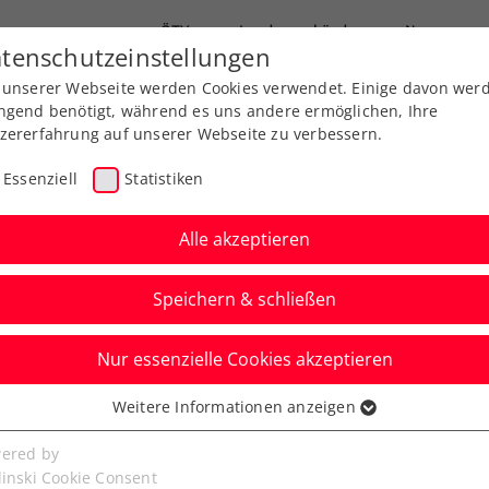
ÖTV
Landesverbände
News
tenschutzeinstellungen
 unserer Webseite werden Cookies verwendet. Einige davon wer
Ausbildung
Services
Über uns
ngend benötigt, während es uns andere ermöglichen, Ihre
zererfahrung auf unserer Webseite zu verbessern.
Essenziell
Statistiken
Alle akzeptieren
Speichern & schließen
Nur essenzielle Cookies akzeptieren
 Rio de Janeiro:
Weitere Informationen anzeigen
ssenziell
mmt am Endspiel
senzielle Cookies werden für grundlegende Funktionen der
ered by
bseite benötigt. Dadurch ist gewährleistet, dass die Webseite
linski Cookie Consent