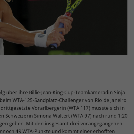
Zweck
generierte ID, für die historische Speicherung
Ihrer vorgenommen Einstellungen, falls der
Webseiten-Betreiber dies eingestellt hat.
folg über ihre Billie-Jean-King-Cup-Teamkameradin Sinja
r beim WTA-125-Sandplatz-Challenger von Rio de Janeiro
ittgesetzte Vorarlbergerin (WTA 117) musste sich in
en Schweizerin Simona Waltert (WTA 97) nach rund 1:20
hlagen geben. Mit den insgesamt drei vorangegangenen
 dennoch 49 WTA-Punkte und kommt einer erhofften