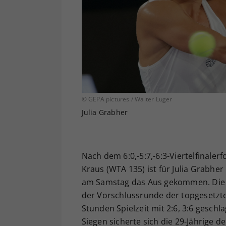
© GEPA pictures / Walter Luger
Julia Grabher
Nach dem 6:0,-5:7,-6:3-Viertelfinaler
Kraus (WTA 135) ist für Julia Grabhe
am Samstag das Aus gekommen. Die dr
der Vorschlussrunde der topgesetzt
Stunden Spielzeit mit 2:6, 3:6 gesc
Siegen sicherte sich die 29-Jährige