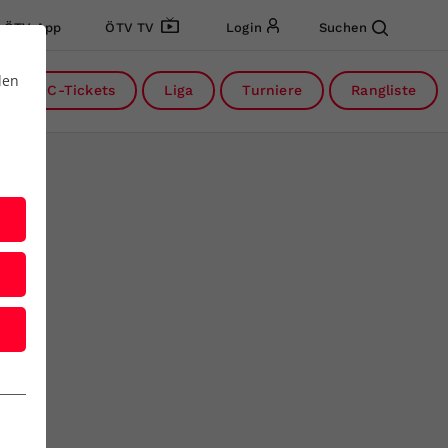
ÖTV App
ÖTV TV
Login
Suchen
den
DC-Tickets
Liga
Turniere
Rangliste