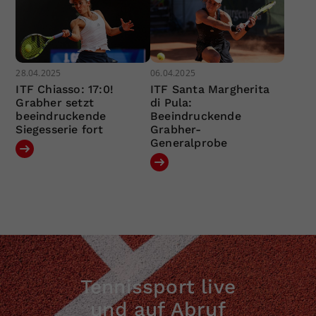
28.04.2025
06.04.2025
ITF Chiasso: 17:0!
ITF Santa Margherita
Grabher setzt
di Pula:
beeindruckende
Beeindruckende
Siegesserie fort
Grabher-
Generalprobe
Tennissport live
und auf Abruf