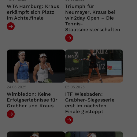
WTA Hamburg: Kraus
Triumph für
erkämpft sich Platz
Neumayer, Kraus bei
im Achtelfinale
win2day Open – Die
Tennis-
Staatsmeisterschaften
24.06.2025
05.05.2025
Wimbledon: Keine
ITF Wiesbaden:
Erfolgserlebnisse für
Grabher-Siegesserie
Grabher und Kraus
erst im nächsten
Finale gestoppt