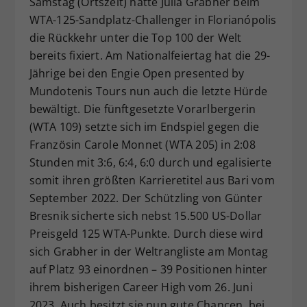
Samstag (Ortszeit) hatte Julia Grabher beim
Dieser Wert speichert Ihre Consent-
WTA-125-Sandplatz-Challenger in Florianópolis
Einstellungen. Unter anderem eine
die Rückkehr unter die Top 100 der Welt
zufällig generierte ID, für die
bereits fixiert. Am Nationalfeiertag hat die 29-
Zweck
historische Speicherung Ihrer
Jährige bei den Engie Open presented by
vorgenommen Einstellungen, falls der
Mundotenis Tours nun auch die letzte Hürde
Webseiten-Betreiber dies eingestellt
hat.
bewältigt. Die fünftgesetzte Vorarlbergerin
(WTA 109) setzte sich im Endspiel gegen die
Französin Carole Monnet (WTA 205) in 2:08
Stunden mit 3:6, 6:4, 6:0 durch und egalisierte
somit ihren größten Karrieretitel aus Bari vom
September 2022. Der Schützling von Günter
Bresnik sicherte sich nebst 15.500 US-Dollar
Preisgeld 125 WTA-Punkte. Durch diese wird
sich Grabher in der Weltrangliste am Montag
auf Platz 93 einordnen – 39 Positionen hinter
ihrem bisherigen Career High vom 26. Juni
2023. Auch besitzt sie nun gute Chancen, bei