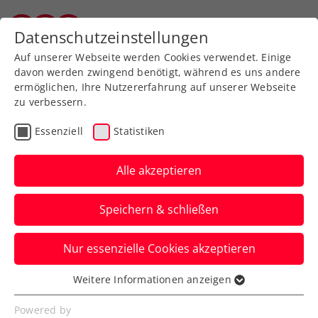
Zurück zur Newsübersicht
Datenschutzeinstellungen
Vorarlberger Tennisverband
Auf unserer Webseite werden Cookies verwendet. Einige
davon werden zwingend benötigt, während es uns andere
ermöglichen, Ihre Nutzererfahrung auf unserer Webseite
zu verbessern.
WTA
Turniere
Essenziell
Statistiken
WTA-Challenger
Florianópolis: Grabher
Alle akzeptieren
egalisiert größten
Speichern & schließen
Karrieretitel
Nur essenzielle Cookies akzeptieren
Österreichs Nummer eins dreht in
Brasilien das Finale und steht am Montag
Weitere Informationen anzeigen
Essenziell
im WTA-Ranking auf Platz 93.
Essenzielle Cookies werden für grundlegende
Powered by