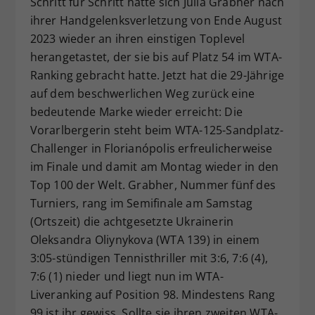
Schritt für Schritt hatte sich Julia Grabher nach
Dieser Wert speichert Ihre Consent-
ihrer Handgelenksverletzung von Ende August
Einstellungen. Unter anderem eine
2023 wieder an ihren einstigen Toplevel
zufällig generierte ID, für die
herangetastet, der sie bis auf Platz 54 im WTA-
Zweck
historische Speicherung Ihrer
Ranking gebracht hatte. Jetzt hat die 29-Jährige
vorgenommen Einstellungen, falls der
auf dem beschwerlichen Weg zurück eine
Webseiten-Betreiber dies eingestellt
hat.
bedeutende Marke wieder erreicht: Die
Vorarlbergerin steht beim WTA-125-Sandplatz-
Challenger in Florianópolis erfreulicherweise
im Finale und damit am Montag wieder in den
Top 100 der Welt. Grabher, Nummer fünf des
Turniers, rang im Semifinale am Samstag
(Ortszeit) die achtgesetzte Ukrainerin
Oleksandra Oliynykova (WTA 139) in einem
3:05-stündigen Tennisthriller mit 3:6, 7:6 (4),
7:6 (1) nieder und liegt nun im WTA-
Liveranking auf Position 98. Mindestens Rang
99 ist ihr gewiss. Sollte sie ihren zweiten WTA-