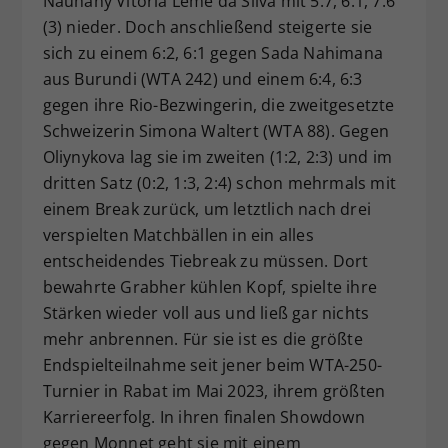
Nauhany Vitoria Leme da Silva mit 5:7, 6:1, 7:6
(3) nieder. Doch anschließend steigerte sie
sich zu einem 6:2, 6:1 gegen Sada Nahimana
aus Burundi (WTA 242) und einem 6:4, 6:3
gegen ihre Rio-Bezwingerin, die zweitgesetzte
Schweizerin Simona Waltert (WTA 88). Gegen
Oliynykova lag sie im zweiten (1:2, 2:3) und im
dritten Satz (0:2, 1:3, 2:4) schon mehrmals mit
einem Break zurück, um letztlich nach drei
verspielten Matchbällen in ein alles
entscheidendes Tiebreak zu müssen. Dort
bewahrte Grabher kühlen Kopf, spielte ihre
Stärken wieder voll aus und ließ gar nichts
mehr anbrennen. Für sie ist es die größte
Endspielteilnahme seit jener beim WTA-250-
Turnier in Rabat im Mai 2023, ihrem größten
Karriereerfolg. In ihren finalen Showdown
gegen Monnet geht sie mit einem