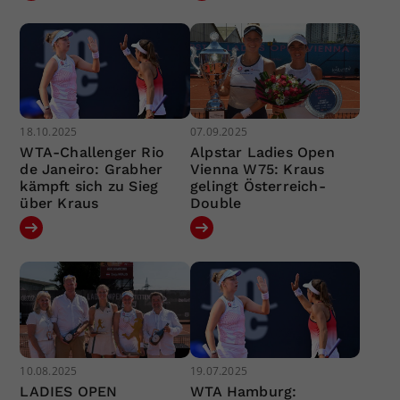
18.10.2025
07.09.2025
WTA-Challenger Rio
Alpstar Ladies Open
de Janeiro: Grabher
Vienna W75: Kraus
kämpft sich zu Sieg
gelingt Österreich-
über Kraus
Double
10.08.2025
19.07.2025
LADIES OPEN
WTA Hamburg: