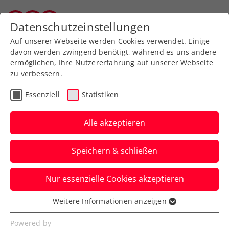
Zurück zur Newsübersicht
Datenschutzeinstellungen
Vorarlberger Tennisverband
Auf unserer Webseite werden Cookies verwendet. Einige
davon werden zwingend benötigt, während es uns andere
ermöglichen, Ihre Nutzererfahrung auf unserer Webseite
zu verbessern.
WTA
Turniere
Essenziell
Statistiken
WTA-Challenger
Florianópolis: Grabher im
Alle akzeptieren
Finale und wieder Top
Speichern & schließen
100
Nur essenzielle Cookies akzeptieren
Österreichs aktuelle Nummer eins
durchbricht nach beschwerlichen Zeiten
Weitere Informationen anzeigen
Essenziell
wieder die magische Schallmauer.
Essenzielle Cookies werden für grundlegende
Powered by