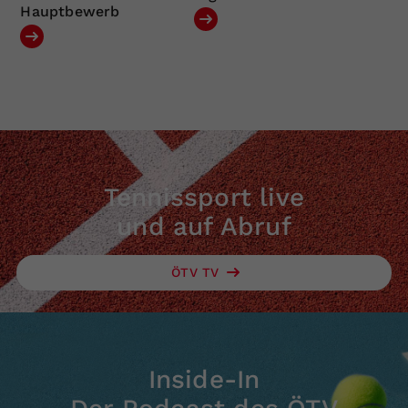
Hauptbewerb
Tennissport live
und auf Abruf
ÖTV TV
Inside-In