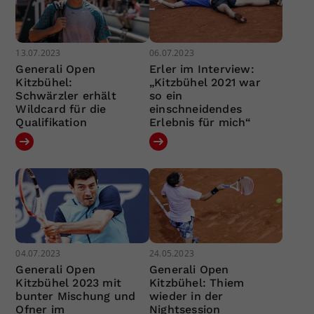
13.07.2023
06.07.2023
Generali Open
Erler im Interview:
Kitzbühel:
„Kitzbühel 2021 war
Schwärzler erhält
so ein
Wildcard für die
einschneidendes
Qualifikation
Erlebnis für mich“
04.07.2023
24.05.2023
Generali Open
Generali Open
Kitzbühel 2023 mit
Kitzbühel: Thiem
bunter Mischung und
wieder in der
Ofner im
Nightsession