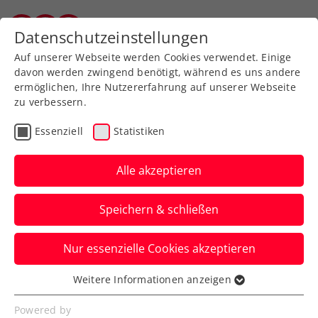
Zurück zur Newsübersicht
Datenschutzeinstellungen
Vorarlberger Tennisverband
Auf unserer Webseite werden Cookies verwendet. Einige
davon werden zwingend benötigt, während es uns andere
ermöglichen, Ihre Nutzererfahrung auf unserer Webseite
zu verbessern.
Turniere
ATP
Essenziell
Statistiken
Generali Open Kitzbühel:
Ruud und Báez wollen
Alle akzeptieren
Titel verteidigen
Speichern & schließen
Die Sieger 2021 und 2023 und viele
Nur essenzielle Cookies akzeptieren
weitere ATP-Topprofis haben für die
Olympia-Generalprobe in Tirol genannt.
Weitere Informationen anzeigen
Essenziell
Verfasst von: Presseaussendung / Redaktion, 02.04.2024
Essenzielle Cookies werden für grundlegende
Powered by