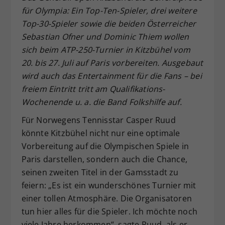
für Olympia: Ein Top-Ten-Spieler, drei weitere
Dieser Wert speichert Ihre Consent-
Top-30-Spieler sowie die beiden Österreicher
Einstellungen. Unter anderem eine
zufällig generierte ID, für die
Sebastian Ofner und Dominic Thiem wollen
Zweck
historische Speicherung Ihrer
sich beim ATP-250-Turnier in Kitzbühel vom
vorgenommen Einstellungen, falls der
20. bis 27. Juli auf Paris vorbereiten. Ausgebaut
Webseiten-Betreiber dies eingestellt
wird auch das Entertainment für die Fans – bei
hat.
freiem Eintritt tritt am Qualifikations-
Wochenende u. a. die Band Folkshilfe auf.
Für Norwegens Tennisstar Casper Ruud
könnte Kitzbühel nicht nur eine optimale
Vorbereitung auf die Olympischen Spiele in
Paris darstellen, sondern auch die Chance,
seinen zweiten Titel in der Gamsstadt zu
feiern: „Es ist ein wunderschönes Turnier mit
einer tollen Atmosphäre. Die Organisatoren
tun hier alles für die Spieler. Ich möchte noch
viele Jahre herkommen“, sagte Ruud, als er