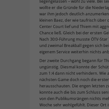
liegengelassen – wohl zu viele. Bei
wollte er die Gründe für die Niederla
war ihm jedoch deutlich anzumerken.
kleinen Baez, der wie taufrisch über 
Center Court lief und Thiem mit agg
Chance ließ. Gleich bei der ersten G
Nach 30:0-Führung musste ÖTV-Star 
und zweimal Breakball gegen sich bei
eigenem Service weiterhin nichts an
Der zweite Durchgang begann für Th
ungünstig. Diesmal konnte der Schü
zum 1:4 dann nicht verhindern. Wie a
nächsten Game doch noch die ersten
herausschauten. Die engen letzten z
konnte auch die bis zum Schluss sen
von den Publikumsrängen nichts meh
Woche sehr wohlgefühlt. Dieser Ort i