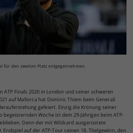
Zweck
generierte ID, für die historische Speicherung
Ihrer vorgenommen Einstellungen, falls der
Webseiten-Betreiber dies eingestellt hat.
al für den zweiten Platz entgegennehmen.
en ATP Finals 2020 in London und seiner schweren
021 auf Mallorca hat Dominic Thiem beim Generali
erauferstehung gefeiert. Einzig die Krönung seiner
so begeisternden Woche ist dem 29-Jährigen beim ATP-
eblieben. Denn der mit Wildcard ausgerüstete
. Endspiel auf der ATP-Tour seinen 18. Titelgewinn, den