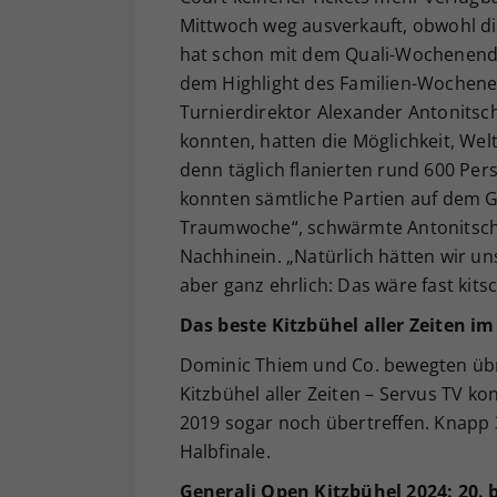
Mittwoch weg ausverkauft, obwohl d
hat schon mit dem Quali-Wochenende
dem Highlight des Familien-Wochenen
Turnierdirektor Alexander Antonitsch
konnten, hatten die Möglichkeit, Wel
denn täglich flanierten rund 600 Pe
konnten sämtliche Partien auf dem G
Traumwoche“, schwärmte Antonitsch 
Nachhinein. „Natürlich hätten wir un
aber ganz ehrlich: Das wäre fast kits
Das beste Kitzbühel aller Zeiten im
Dominic Thiem und Co. bewegten übri
Kitzbühel aller Zeiten – Servus TV k
2019 sogar noch übertreffen. Knapp 
Halbfinale.
Generali Open Kitzbühel 2024: 20. bi