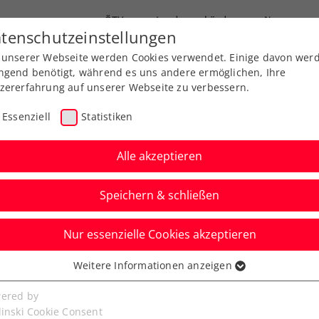
ÖTV
Landesverbände
News
tenschutzeinstellungen
 unserer Webseite werden Cookies verwendet. Einige davon wer
Ausbildung
Services
Über uns
ngend benötigt, während es uns andere ermöglichen, Ihre
zererfahrung auf unserer Webseite zu verbessern.
Essenziell
Statistiken
Alle akzeptieren
Speichern & schließen
Nur essenzielle Cookies akzeptieren
Kitzbühel: Entkräfteter
Weitere Informationen anzeigen
ssenziell
 einzig die Krönung
senzielle Cookies werden für grundlegende Funktionen der
ered by
bseite benötigt. Dadurch ist gewährleistet, dass die Webseite
linski Cookie Consent