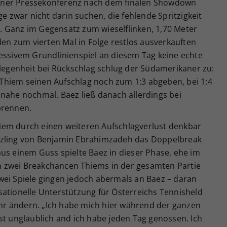
 seiner Pressekonferenz nach dem finalen Showdown
ge zwar nicht darin suchen, die fehlende Spritzigkeit
 Ganz im Gegensatz zum wieselflinken, 1,70 Meter
den zum vierten Mal in Folge restlos ausverkauften
ressivem Grundlinienspiel an diesem Tag keine echte
elegenheit bei Rückschlag schlug der Südamerikaner zu:
Thiem seinen Aufschlag noch zum 1:3 abgeben, bei 1:4
nahe nochmal. Baez ließ danach allerdings bei
brennen.
iem durch einen weiteren Aufschlagverlust denkbar
tzling von Benjamin Ebrahimzadeh das Doppelbreak
us einem Guss spielte Baez in dieser Phase, ehe im
 zwei Breakchancen Thiems in der gesamten Partie
wei Spiele gingen jedoch abermals an Baez – daran
sationelle Unterstützung für Österreichs Tennisheld
r ändern. „Ich habe mich hier während der ganzen
st unglaublich and ich habe jeden Tag genossen. Ich