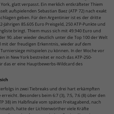
York, glatt verpasst. Ein merklich entkräfteter Thiem
selt aufspielenden Sebastian Baez (ATP 72) nach exakt
schlagen geben. Für den Argentinier ist es der dritte
2-Jährigen 85.605 Euro Preisgeld, 250 ATP-Punkte und
gliste bringt. Thiem muss sich mit 49.940 Euro und
der 90. aber wieder deutlich unter die Top 100 der Welt
 mit der freudigen Erkenntnis, wieder auf dem
Turniersiege mitspielen zu können. In der Woche vor
n in New York bestreitet er noch das ATP-250-
für das er eine Hauptbewerbs-Wildcard des
sich
erfolgs in zwei Tiebreaks und drei hart erkämpften
erreicht. Besonders beim 6:7 (3), 7:5, 7:6 (8) über den
TP 38) im Halbfinale vom späten Freitagabend, nach
match, hatte der Lichtenwörther viele Kräfte