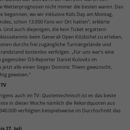
ie Wetterprognosen nicht immer die besten waren. Das
 begonnen, wo wir inklusive Kids Day am Montag,
des, schon 13.000 Fans vor Ort hatten“, erklärte
. Und auch diejenigen, die kein Ticket ergattern
tklassetennis beim Generali Open Kitzbühel zu erleben,
rsonen durchs frei zugängliche Turniergelände und
randstand kostenlos verfolgen. „Für uns war’s eine
gegenüber Ö3-Reporter Daniel Kulovits im
s jetzt alle einen Sieger Dominic Thiem gewünscht,
chig gewesen.“
 TV
gens auch im TV: Quotentechnisch ist es das beste
onnte in dieser Woche nämlich die Rekordquoten aus
340.000 verfolgten beispielsweise im Durchschnitt das
s 27. Juli