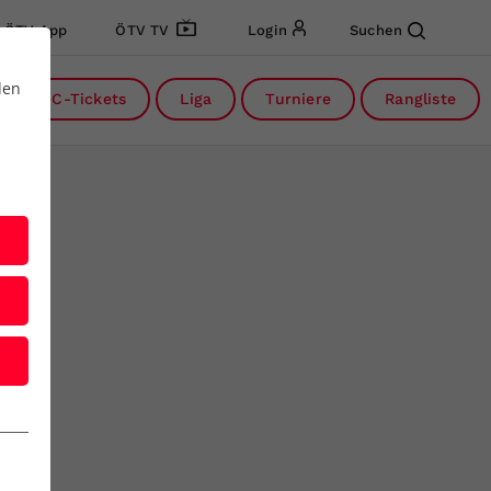
ÖTV App
ÖTV TV
Login
Suchen
den
DC-Tickets
Liga
Turniere
Rangliste