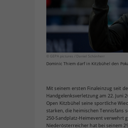
© GEPA pictures / Daniel Schönherr
Dominic Thiem darf in Kitzbühel den Pok
Mit seinem ersten Finaleinzug seit d
Handgelenksverletzung am 22. Juni 2
Open Kitzbühel seine sportliche Wied
starken, die heimischen Tennisfans 
250-Sandplatz-Heimevent verwehrt g
Niederösterreicher hat bei seinem 29