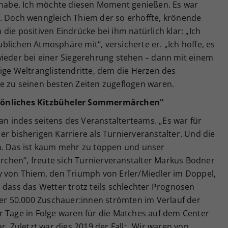
n habe. Ich möchte diesen Moment genießen. Es war
. Doch wenngleich Thiem der so erhoffte, krönende
ie positiven Eindrücke bei ihm natürlich klar: „Ich
lichen Atmosphäre mit“, versicherte er. „Ich hoffe, es
wieder bei einer Siegerehrung stehen – dann mit einem
ige Weltranglistendritte, dem die Herzen des
e zu seinen besten Zeiten zugeflogen waren.
sönliches Kitzbüheler Sommermärchen“
 indes seitens des Veranstalterteams. „Es war für
r bisherigen Karriere als Turnierveranstalter. Und die
n. Das ist kaum mehr zu toppen und unser
chen“, freute sich Turnierveranstalter Markus Bodner
y von Thiem, den Triumph von Erler/Miedler im Doppel,
 dass das Wetter trotz teils schlechter Prognosen
ber 50.000 Zuschauer:innen strömten im Verlauf der
r Tage in Folge waren für die Matches auf dem Center
r. Zuletzt war dies 2019 der Fall: „Wir waren von