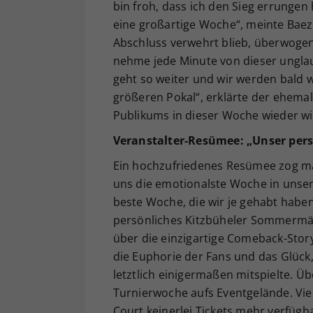
bin froh, dass ich den Sieg errunge
eine großartige Woche“, meinte Baez
Abschluss verwehrt blieb, überwogen d
nehme jede Minute von dieser unglaub
geht so weiter und wir werden bald 
größeren Pokal“, erklärte der ehemal
Publikums in dieser Woche wieder wi
Veranstalter-Resümee: „Unser per
Ein hochzufriedenes Resümee zog man
uns die emotionalste Woche in unsere
beste Woche, die wir je gehabt habe
persönliches Kitzbüheler Sommermär
über die einzigartige Comeback-Stor
die Euphorie der Fans und das Glück,
letztlich einigermaßen mitspielte. Ü
Turnierwoche aufs Eventgelände. Vie
Court keinerlei Tickets mehr verfügba