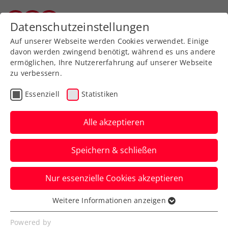
Zurück zur Newsübersicht
Datenschutzeinstellungen
Vorarlberger Tennisverband
Auf unserer Webseite werden Cookies verwendet. Einige
davon werden zwingend benötigt, während es uns andere
ermöglichen, Ihre Nutzererfahrung auf unserer Webseite
zu verbessern.
Davis Cup
Essenziell
Statistiken
JOIN OUR TEAM!
Volunteers für Davis-
Alle akzeptieren
Cup-Heimspiel gegen
Speichern & schließen
Finnland gesucht
Nur essenzielle Cookies akzeptieren
Werde Teil von Österreichs Davis-Cup-
Team bei der Qualifikationsrunde im
Weitere Informationen anzeigen
Essenziell
Multiversum Schwechat.
Essenzielle Cookies werden für grundlegende
Powered by