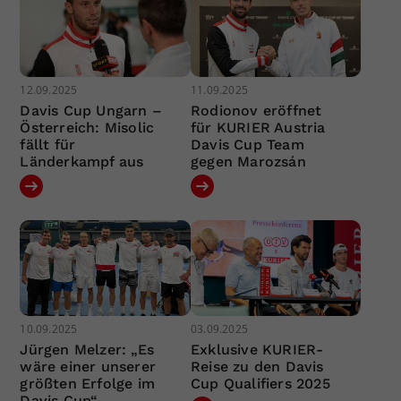
12.09.2025
11.09.2025
Davis Cup Ungarn –
Rodionov eröffnet
Österreich: Misolic
für KURIER Austria
fällt für
Davis Cup Team
Länderkampf aus
gegen Marozsán
10.09.2025
03.09.2025
Jürgen Melzer: „Es
Exklusive KURIER-
wäre einer unserer
Reise zu den Davis
größten Erfolge im
Cup Qualifiers 2025
Davis Cup“