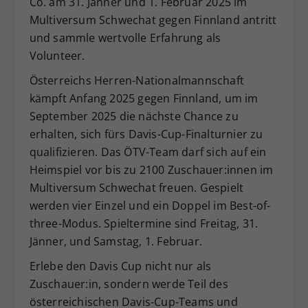
Co. am 31. Jänner und 1. Februar 2025 im
Dieser Wert speichert Ihre Consent-
Multiversum Schwechat gegen Finnland antritt
Einstellungen. Unter anderem eine
und sammle wertvolle Erfahrung als
zufällig generierte ID, für die
Volunteer.
Zweck
historische Speicherung Ihrer
vorgenommen Einstellungen, falls der
Österreichs Herren-Nationalmannschaft
Webseiten-Betreiber dies eingestellt
kämpft Anfang 2025 gegen Finnland, um im
hat.
September 2025 die nächste Chance zu
erhalten, sich fürs Davis-Cup-Finalturnier zu
qualifizieren. Das ÖTV-Team darf sich auf ein
Heimspiel vor bis zu 2100 Zuschauer:innen im
Multiversum Schwechat freuen. Gespielt
werden vier Einzel und ein Doppel im Best-of-
three-Modus. Spieltermine sind Freitag, 31.
Jänner, und Samstag, 1. Februar.
Erlebe den Davis Cup nicht nur als
Zuschauer:in, sondern werde Teil des
österreichischen Davis-Cup-Teams und