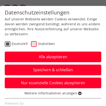
Zurück zur Newsübersicht
Datenschutzeinstellungen
Vorarlberger Tennisverband
Auf unserer Webseite werden Cookies verwendet. Einige
davon werden zwingend benötigt, während es uns andere
ermöglichen, Ihre Nutzererfahrung auf unserer Webseite
zu verbessern.
Davis Cup
Essenziell
Statistiken
Davis Cup: Ofner muss
für Länderkampf in
Alle akzeptieren
Ungarn absagen
Speichern & schließen
Das KURIER Austria Davis Cup Team muss
Nur essenzielle Cookies akzeptieren
ohne den Steirer auskommen, der eine
Pause benötigt.
Weitere Informationen anzeigen
Essenziell
Verfasst von: Presseaussendung / Redaktion, 27.08.2025
Essenzielle Cookies werden für grundlegende
Powered by