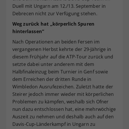
Duell mit Ungarn am 12./13. September in
Dieser Wert speichert Ihre Consent-
Debrecen nicht zur Verfügung stehen.
Einstellungen. Unter anderem eine
zufällig generierte ID, für die
Weg zurück hat „körperlich Spuren
Zweck
historische Speicherung Ihrer
hinterlassen“
vorgenommen Einstellungen, falls der
Webseiten-Betreiber dies eingestellt
Nach Operationen an beiden Fersen im
hat.
vergangenen Herbst kehrte der 29-Jährige in
diesem Frühjahr auf die ATP-Tour zurück und
setzte dabei unter anderem mit dem
Halbfinaleinzug beim Turnier in Genf sowie
dem Erreichen der dritten Runde in
Wimbledon Ausrufezeichen. Zuletzt hatte der
Steirer jedoch immer wieder mit körperlichen
Problemen zu kämpfen, weshalb sich Ofner
nun dazu entschlossen hat, eine mehrwöchige
Auszeit zu nehmen und deshalb auch auf den
Davis-Cup-Länderkampf in Ungarn zu