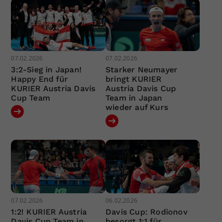
07.02.2026
07.02.2026
3:2-Sieg in Japan!
Starker Neumayer
Happy End für
bringt KURIER
KURIER Austria Davis
Austria Davis Cup
Cup Team
Team in Japan
wieder auf Kurs
07.02.2026
06.02.2026
1:2! KURIER Austria
Davis Cup: Rodionov
Davis Cup Team in
besorgt 1:1 für