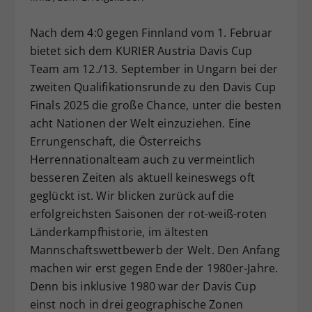
Dieser Wert speichert Ihre Consent-
Nach dem 4:0 gegen Finnland vom 1. Februar
Einstellungen. Unter anderem eine
zufällig generierte ID, für die
bietet sich dem KURIER Austria Davis Cup
Zweck
historische Speicherung Ihrer
Team am 12./13. September in Ungarn bei der
vorgenommen Einstellungen, falls der
zweiten Qualifikationsrunde zu den Davis Cup
Webseiten-Betreiber dies eingestellt
Finals 2025 die große Chance, unter die besten
hat.
acht Nationen der Welt einzuziehen. Eine
Errungenschaft, die Österreichs
Herrennationalteam auch zu vermeintlich
besseren Zeiten als aktuell keineswegs oft
geglückt ist. Wir blicken zurück auf die
erfolgreichsten Saisonen der rot-weiß-roten
Länderkampfhistorie, im ältesten
Mannschaftswettbewerb der Welt. Den Anfang
machen wir erst gegen Ende der 1980er-Jahre.
Denn bis inklusive 1980 war der Davis Cup
einst noch in drei geographische Zonen