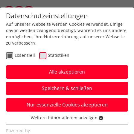
Zurück zur Newsübersicht
Datenschutzeinstellungen
Vorarlberger Tennisverband
Auf unserer Webseite werden Cookies verwendet. Einige
davon werden zwingend benötigt, während es uns andere
ermöglichen, Ihre Nutzererfahrung auf unserer Webseite
zu verbessern.
Davis Cup
Essenziell
Statistiken
Von den Musketieren bis
heute: Österreichs größte
Alle akzeptieren
Davis-Cup-Erfolgsjahre
Speichern & schließen
Die Geschichte zeigt: 2025 bietet sich
Nur essenzielle Cookies akzeptieren
dem KURIER Austria Davis Cup Team eine
keineswegs häufige Gelegenheit.
Weitere Informationen anzeigen
Essenziell
Verfasst von: Manuel Wachta, 22.08.2025
Essenzielle Cookies werden für grundlegende
Powered by