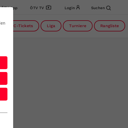
ÖTV App
ÖTV TV
Login
Suchen
den
DC-Tickets
Liga
Turniere
Rangliste