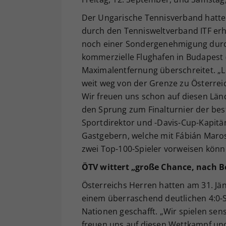
Der Ungarische Tennisverband hatte
durch den Tennisweltverband ITF er
noch einer Sondergenehmigung durch
kommerzielle Flughafen in Budapest 
Maximalentfernung überschreitet. „Le
weit weg von der Grenze zu Österreic
Wir freuen uns schon auf diesen Län
den Sprung zum Finalturnier der bes
Sportdirektor und -Davis-Cup-Kapitän 
Gastgebern, welche mit Fábián Maros
zwei Top-100-Spieler vorweisen könn
ÖTV wittert „große Chance, nach B
Österreichs Herren hatten am 31. Jä
einem überraschend deutlichen 4:0-S
Nationen geschafft. „Wir spielen sens
freuen uns auf diesen Wettkampf und