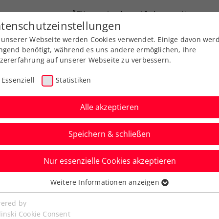
ÖTV
Landesverbände
News
tenschutzeinstellungen
 unserer Webseite werden Cookies verwendet. Einige davon wer
Ausbildung
Services
Über uns
ngend benötigt, während es uns andere ermöglichen, Ihre
zererfahrung auf unserer Webseite zu verbessern.
Essenziell
Statistiken
Alle akzeptieren
Speichern & schließen
Nur essenzielle Cookies akzeptieren
n Ungarn: In Debrecen
Weitere Informationen anzeigen
ssenziell
Wurst
senzielle Cookies werden für grundlegende Funktionen der
ered by
bseite benötigt. Dadurch ist gewährleistet, dass die Webseite
linski Cookie Consent