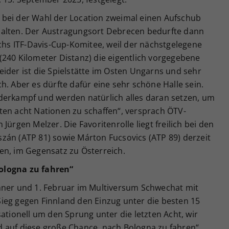
 bei der Wahl der Location zweimal einen Aufschub
halten. Der Austragungsort Debrecen bedurfte dann
s ITF-Davis-Cup-Komitee, weil der nächstgelegene
(240 Kilometer Distanz) die eigentlich vorgegebene
ider ist die Spielstätte im Osten Ungarns und sehr
h. Aber es dürfte dafür eine sehr schöne Halle sein.
derkampf und werden natürlich alles daran setzen, um
ten acht Nationen zu schaffen“, versprach ÖTV-
Jürgen Melzer. Die Favoritenrolle liegt freilich bei den
zán (ATP 81) sowie Márton Fucsovics (ATP 89) derzeit
en, im Gegensatz zu Österreich.
ologna zu fahren“
nner und 1. Februar im Multiversum Schwechat mit
ieg gegen Finnland den Einzug unter die besten 15
ationell um den Sprung unter die letzten Acht, wir
 auf diese große Chance, nach Bologna zu fahren“,