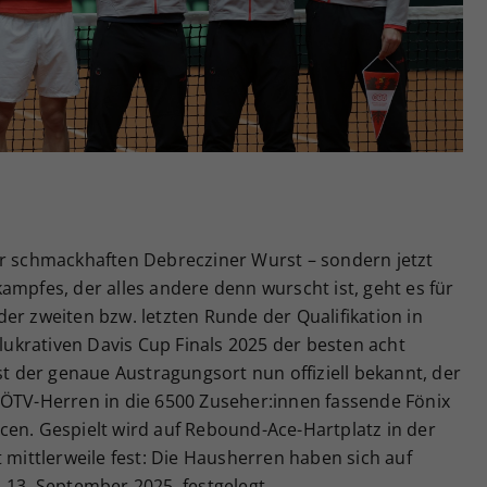
Zweck
generierte ID, für die historische Speicherung
Ihrer vorgenommen Einstellungen, falls der
Webseiten-Betreiber dies eingestellt hat.
er schmackhaften Debrecziner Wurst – sondern jetzt
ampfes, der alles andere denn wurscht ist, geht es für
er zweiten bzw. letzten Runde der Qualifikation in
krativen Davis Cup Finals 2025 der besten acht
st der genaue Austragungsort nun offiziell bekannt, der
 ÖTV-Herren in die 6500 Zuseher:innen fassende Fönix
cen. Gespielt wird auf Rebound-Ace-Hartplatz in der
 mittlerweile fest: Die Hausherren haben sich auf
 13. September 2025, festgelegt.