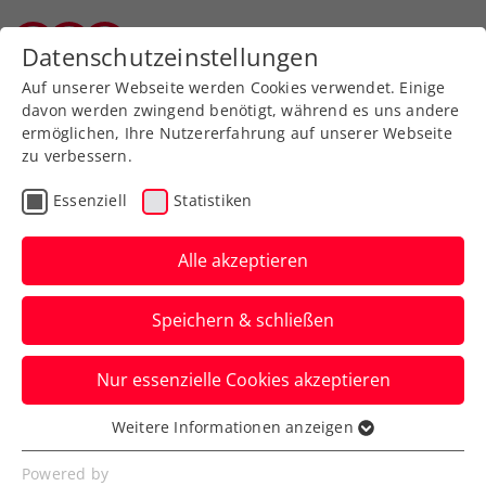
Zurück zur Newsübersicht
Datenschutzeinstellungen
Vorarlberger Tennisverband
Auf unserer Webseite werden Cookies verwendet. Einige
davon werden zwingend benötigt, während es uns andere
ermöglichen, Ihre Nutzererfahrung auf unserer Webseite
zu verbessern.
Davis Cup
Essenziell
Statistiken
Traumstart in Rot-weiß-
rot: ÖTV-Herren führen
Alle akzeptieren
2:0 gegen Finnland
Speichern & schließen
Damit steht Österreich kurz davor, die
Nur essenzielle Cookies akzeptieren
erste Hürde auf dem Weg zu den Davis
Cup Finals 2025 zu meistern.
Weitere Informationen anzeigen
Essenziell
Verfasst von: Manuel Wachta, 31.01.2025
Essenzielle Cookies werden für grundlegende
Powered by