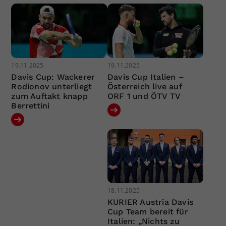
19.11.2025
19.11.2025
Davis Cup: Wackerer
Davis Cup Italien –
Rodionov unterliegt
Österreich live auf
zum Auftakt knapp
ORF 1 und ÖTV TV
Berrettini
18.11.2025
KURIER Austria Davis
Cup Team bereit für
Italien: „Nichts zu