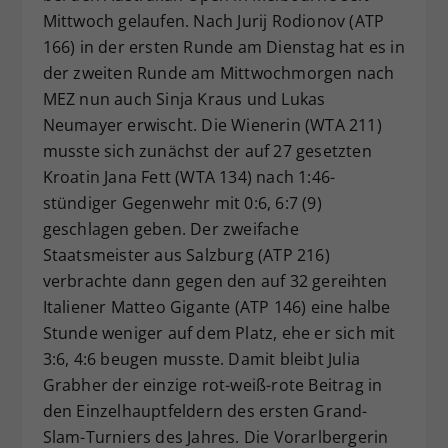
Mittwoch gelaufen. Nach Jurij Rodionov (ATP
Dieser Wert speichert Ihre Consent-
166) in der ersten Runde am Dienstag hat es in
Einstellungen. Unter anderem eine
zufällig generierte ID, für die
der zweiten Runde am Mittwochmorgen nach
Zweck
historische Speicherung Ihrer
MEZ nun auch Sinja Kraus und Lukas
vorgenommen Einstellungen, falls der
Neumayer erwischt. Die Wienerin (WTA 211)
Webseiten-Betreiber dies eingestellt
musste sich zunächst der auf 27 gesetzten
hat.
Kroatin Jana Fett (WTA 134) nach 1:46-
stündiger Gegenwehr mit 0:6, 6:7 (9)
geschlagen geben. Der zweifache
Staatsmeister aus Salzburg (ATP 216)
verbrachte dann gegen den auf 32 gereihten
Italiener Matteo Gigante (ATP 146) eine halbe
Stunde weniger auf dem Platz, ehe er sich mit
3:6, 4:6 beugen musste. Damit bleibt Julia
Grabher der einzige rot-weiß-rote Beitrag in
den Einzelhauptfeldern des ersten Grand-
Slam-Turniers des Jahres. Die Vorarlbergerin