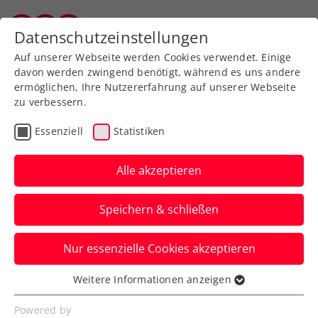
Zurück zur Newsübersicht
Datenschutzeinstellungen
Vorarlberger Tennisverband
Auf unserer Webseite werden Cookies verwendet. Einige
davon werden zwingend benötigt, während es uns andere
ermöglichen, Ihre Nutzererfahrung auf unserer Webseite
zu verbessern.
ATP
WTA
Turniere
Essenziell
Statistiken
Kraus und Neumayer in
Australian-Open-
Alle akzeptieren
Qualifikation gestoppt
Speichern & schließen
Für die zwei ÖTV-Asse kommt in
Nur essenzielle Cookies akzeptieren
Melbourne in der zweiten Runde der
Vorausscheidung das Aus.
Weitere Informationen anzeigen
Essenziell
Verfasst von: Manuel Wachta, 08.01.2025
Essenzielle Cookies werden für grundlegende
Powered by