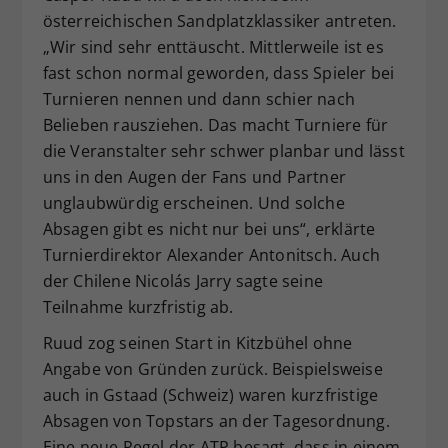
österreichischen Sandplatzklassiker antreten.
Dieser Wert speichert Ihre Consent-
„Wir sind sehr enttäuscht. Mittlerweile ist es
Einstellungen. Unter anderem eine
zufällig generierte ID, für die
fast schon normal geworden, dass Spieler bei
Zweck
historische Speicherung Ihrer
Turnieren nennen und dann schier nach
vorgenommen Einstellungen, falls der
Belieben rausziehen. Das macht Turniere für
Webseiten-Betreiber dies eingestellt
die Veranstalter sehr schwer planbar und lässt
hat.
uns in den Augen der Fans und Partner
unglaubwürdig erscheinen. Und solche
Absagen gibt es nicht nur bei uns“, erklärte
Turnierdirektor Alexander Antonitsch. Auch
der Chilene Nicolás Jarry sagte seine
Teilnahme kurzfristig ab.
Ruud zog seinen Start in Kitzbühel ohne
Angabe von Gründen zurück. Beispielsweise
auch in Gstaad (Schweiz) waren kurzfristige
Absagen von Topstars an der Tagesordnung.
Eine neue Regel der ATP besagt, dass in einem