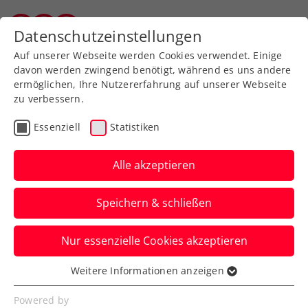
Zurück zur Newsübersicht
Datenschutzeinstellungen
Vorarlberger Tennisverband
Auf unserer Webseite werden Cookies verwendet. Einige
davon werden zwingend benötigt, während es uns andere
ermöglichen, Ihre Nutzererfahrung auf unserer Webseite
zu verbessern.
Turniere
ATP
Essenziell
Statistiken
Generali Open Kitzbühel:
Letzte Hauptfeld-
Alle akzeptieren
Wildcard an Neumayer
Speichern & schließen
Indes zieht Norwegens Topstar Casper
Nur essenzielle Cookies akzeptieren
Ruud seinen Start beim ATP-Turnier in
Tirol überraschend zurück.
Weitere Informationen anzeigen
Essenziell
Verfasst von: Presseaussendung / Redaktion, 19.07.2024
Essenzielle Cookies werden für grundlegende
Powered by