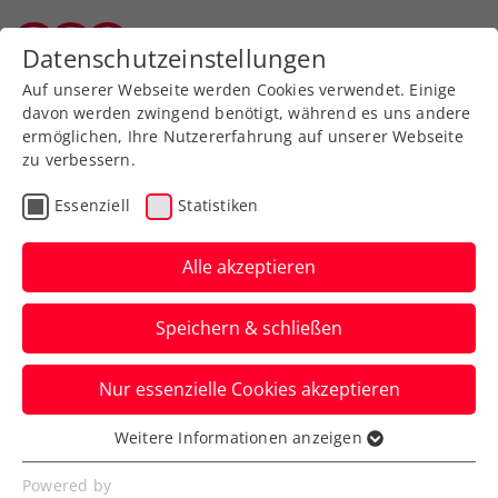
Zurück zur Newsübersicht
Datenschutzeinstellungen
Vorarlberger Tennisverband
Auf unserer Webseite werden Cookies verwendet. Einige
davon werden zwingend benötigt, während es uns andere
ermöglichen, Ihre Nutzererfahrung auf unserer Webseite
zu verbessern.
Davis Cup
Essenziell
Statistiken
Heimspiel gegen die
Türkei: Losglück für ÖTV-
Alle akzeptieren
Herren im Davis Cup
Speichern & schließen
Das hat die Auslosung für die Weltgruppe
Nur essenzielle Cookies akzeptieren
I im Zeitraum 13. bis 15. September
ergeben.
Weitere Informationen anzeigen
Essenziell
Verfasst von: Manuel Wachta, 08.02.2024
Essenzielle Cookies werden für grundlegende
Powered by