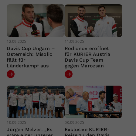
12.09.2025
11.09.2025
Davis Cup Ungarn –
Rodionov eröffnet
Österreich: Misolic
für KURIER Austria
fällt für
Davis Cup Team
Länderkampf aus
gegen Marozsán
10.09.2025
03.09.2025
Jürgen Melzer: „Es
Exklusive KURIER-
wäre einer unserer
Reise zu den Davis