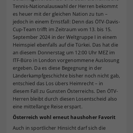
Tennis-Nationalauswahl der Herren bekommt
Dieser Wert speichert Ihre Consent-
es heuer mit der gleichen Nation zu tun –
Einstellungen. Unter anderem eine
zufällig generierte ID, für die
jedoch in einem Ernstfall: Denn das ÖTV-Davis-
Zweck
historische Speicherung Ihrer
Cup-Team trifft im Zeitraum vom 13. bis 15.
vorgenommen Einstellungen, falls der
September 2024 in der Weltgruppe I in einem
Webseiten-Betreiber dies eingestellt
Heimspiel ebenfalls auf die Türkei. Das hat die
hat.
an diesem Donnerstag um 12:00 Uhr MEZ im
ITF-Büro in London vorgenommene Auslosung
ergeben. Da es diese Begegnung in der
Länderkampfgeschichte bisher noch nicht gab,
entschied das Los übers Heimrecht – in
diesem Fall zu Gunsten Österreichs. Den ÖTV-
Herren bleibt durch diesen Losentscheid also
eine mittellange Reise erspart.
Österreich wohl erneut haushoher Favorit
Auch in sportlicher Hinsicht darf sich die